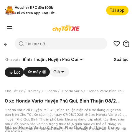
Voucher KFC đến 100k
Tải app
Chỉ có trên app Chợ Tốt
Khu vực:
Bình Thuận, Huyện Phú Quí
Xoá lọc
Xe máy
Giá
Lọc
Chợ Tốt Xe
Xe máy
Honda
Honda Vario
Honda Vario Bình Thuận
0 xe Honda Vario Huyện Phú Quí, Bình Thuận 08/2026
Honda Vario cũ Huyện Phú Quí, Bình Thuận hiện có 0 xe đang được rao
bán trên Chợ Tốt Xe cập nhật ngày 07/08/2026. Giá xe Honda Vario cũ tại
Huyện Phú Quí, Bình Thuận phổ biến khoảng đang cập nhật, tùy theo năm
sản xuất, phiên bản và tình trạng thực tế. Người mua có thể dễ dàng so
Giá xe Honda Vario cũ Huyện Phú Quí, Bình Thuận tháng
sánh nhiều đời xe và mức giá để chọn chiếc xe máy Honda Vario cũ giá tốt