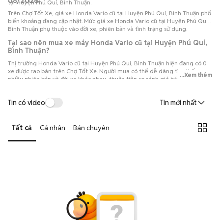
08/2026
tại Huyện Phú Quí, Bình Thuận.
Trên Chợ Tốt Xe, giá xe Honda Vario cũ tại Huyện Phú Quí, Bình Thuận phổ
biến khoảng đang cập nhật. Mức giá xe Honda Vario cũ tại Huyện Phú Quí,
Bình Thuận phụ thuộc vào đời xe, phiên bản và tình trạng sử dụng.
Tại sao nên mua xe máy Honda Vario cũ tại Huyện Phú Quí,
Bình Thuận?
Thị trường Honda Vario cũ tại Huyện Phú Quí, Bình Thuận hiện đang có 0
xe được rao bán trên Chợ Tốt Xe. Người mua có thể dễ dàng tìm thấy
...Xem thêm
nhiều phiên bản và đời xe khác nhau, thuận tiện so sánh giá bán, tình trạng
thực tế và các thông tin liên quan để lựa chọn chiếc xe máy Honda Vario
phù hợp với nhu cầu và ngân sách.
Tin có video
Tin mới nhất
Tất cả
Cá nhân
Bán chuyên