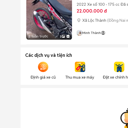
2022
Xe số
100 - 175 cc
Đã 
22.000.000 đ
Xã Lộc Thành
(Đồng Nai 
Minh Thành
2 tuần trước
2
Các dịch vụ và tiện ích
Định giá xe cũ
Thu mua xe máy
Đặt xe chính 