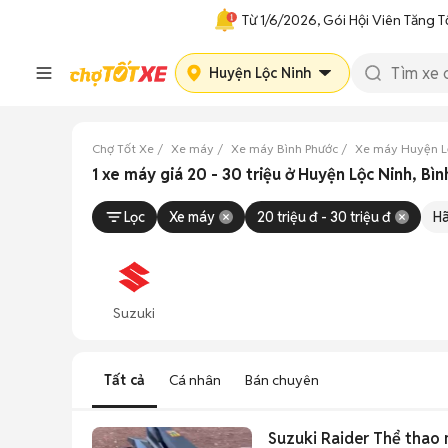
Từ 1/6/2026, Gói Hội Viên Tăng T
Huyện Lộc Ninh
Chợ Tốt Xe
Xe máy
Xe máy Bình Phước
Xe máy Huyện L
1 xe máy giá 20 - 30 triệu ở Huyện Lộc Ninh, B
Lọc
Xe máy
20 triệu đ - 30 triệu đ
Hã
Suzuki
Tất cả
Cá nhân
Bán chuyên
Suzuki Raider Thể thao