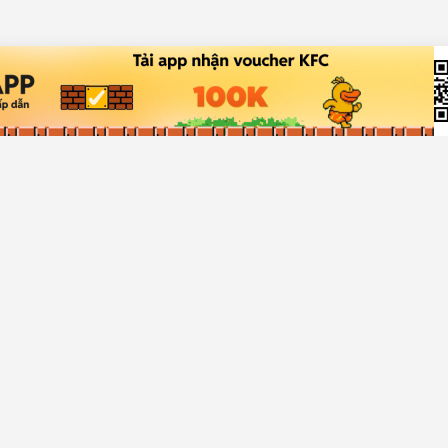
ch hàng
Về Chợ Tốt
rợ giúp
Giới thiệu
a bán
Quy chế hoạt động sàn
rợ
Chính sách bảo mật
Giải quyết tranh chấp
Tuyển dụng
Truyền thông
Blog