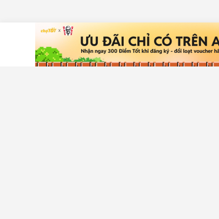
Tải ứng dụng Chợ Tốt
Hỗ trợ khá
Trung tâm t
An toàn mu
Liên hệ hỗ t