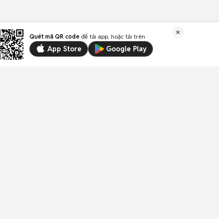
Quét mã QR code
để tải app, hoặc tải trên
App Store
Google Play
Liên kết
Email:
trogiup@chotot.vn
CSKH:
19003003
(1.000đ/phút)
Địa chỉ: Tầng 18, Toà nhà UOA, Số 6 đường Tân
Trào, Phường Tân Mỹ, Thành phố Hồ Chí Minh,
Việt Nam