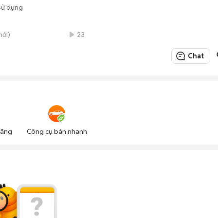
sử dụng
mới)
23
Chat
hãng
Công cụ bán nhanh