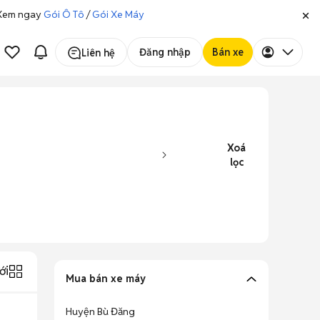
. Xem ngay
Gói Ô Tô
/
Gói Xe Máy
Đăng nhập
Bán xe
Liên hệ
Xoá
lọc
ới
Mua bán xe máy
Huyện Bù Đăng