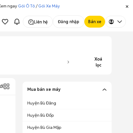
. Xem ngay
Gói Ô Tô
/
Gói Xe Máy
Đăng nhập
Bán xe
Liên hệ
Xoá
lọc
ới
Mua bán xe máy
Huyện Bù Đăng
Huyện Bù Đốp
Huyện Bù Gia Mập