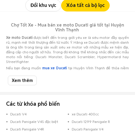
Đổi khu vực
Xóa tất cả bộ lọc
Chợ Tốt Xe - Mua bán xe moto Ducati giá tốt tại Huyện
Vĩnh Thạnh
Xe moto Ducati
được biết đến trong giới yêu xe là siêu motor đầy quyến
rũ, mạnh mẽ thời thượng đến từ nước Ý. Hãng xe Ducati được mệnh danh
là ông lớn trong làng sản xuất siêu xe motor với những mẫu xe hiện đại,
đẳng cấp cho người sở hữu. Trong đó không thể không nhắc đến các mẫu
moto nổi tiếng: Ducati Monster, Ducati Scrambler, Hypermotard hay
Streetfighter.
Nếu bạn đang muốn
mua xe Ducati
tại Huyện Vĩnh Thạnh để thỏa niềm
đam mê và phục vụ nhu cầu đi lại, hãy đến với
Chợ Tốt Xe.
Đây chính là
nơi hội tụ hàng ngàn tin đăng
bán xe Ducati
với các mức
giá xe moto
Xem thêm
Ducati
khác nhau, bạn có thể dễ dàng chọn lựa được chiếc xe ưng ý, hợp
nhu cầu và vừa túi tiền nhất.
Nếu bạn đang cần
bán xe Ducati
cho người có nhu cầu tìm
mua xe
máy
với mức giá tốt nhất, hãy đăng tin rao bán trên
Chợ Tốt Xe.
Hãy đưa
chiếc xe tới người thực sự cần nó với mức giá xe moto Ducati thuận mua
Các từ khóa phổ biến
vừa bán. Các thông tin
xe moto Ducati
đăng lên trang cần đảm bảo đầy
đủ, chi tiết, chính xác và hình ảnh thực tế thuyết phục người mua.
Ducati V4
xe Ducati 400cc
Chúc bạn có những trải nghiệm
mua bán xe Ducati
tuyệt vời trên
Chợ Tốt
Ducati Panigale V4S đặc biệt
Ducati 1299 Panigale R
Xe
!
Ducati Panigale V4R
Ducati Panigale V4