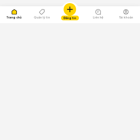
Trang chủ
Quản lý tin
Liên hệ
Tài khoản
Đăng tin
109.000 Bình chọn
Tải ứng dụng Chợ Tốt
Về Chợ Tốt
Quy chế sàn
Chính sách bảo mật
Giải quyết tranh chấp
CÔNG TY TNHH CHỢ TỐT - Người đại diện theo pháp luật:
Nguyễn Trọng Tấn; GPDKKD: 0312120782 do Sở KH & ĐT TP.HCM cấp ngày
11/01/2013;
GPMXH: 185/GP-BTTTT do Bộ Thông tin và Truyền thông
cấp ngày 09/07/2024 - Chịu trách nhiệm
nội dung: Trần Hoàng Ly.
Chính sách sử dụng
Địa chỉ: Tầng 18, Toà nhà UOA, Số 6 đường Tân Trào, Phường Tân Mỹ,
Thành phố Hồ Chí Minh, Việt Nam;
Email: trogiup@chotot.vn -
Tổng đài CSKH: 19003003 (1.000đ/phút)