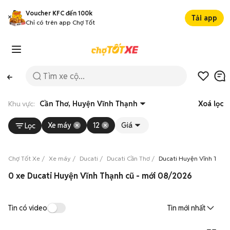
Voucher KFC đến 100k
Tải app
Chỉ có trên app Chợ Tốt
Khu vực:
Cần Thơ, Huyện Vĩnh Thạnh
Xoá lọc
Xe máy
12
Giá
Lọc
Chợ Tốt Xe
Xe máy
Ducati
Ducati Cần Thơ
Ducati Huyện Vĩnh Thạn
0 xe Ducati Huyện Vĩnh Thạnh cũ - mới 08/2026
Tin có video
Tin mới nhất