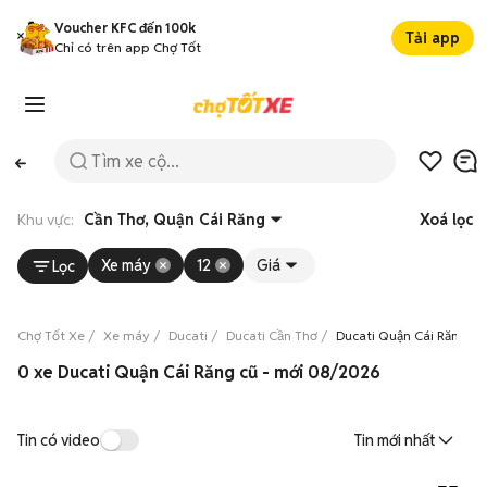
Voucher KFC đến 100k
Tải app
Chỉ có trên app Chợ Tốt
Khu vực:
Cần Thơ, Quận Cái Răng
Xoá lọc
Xe máy
12
Giá
Lọc
Chợ Tốt Xe
Xe máy
Ducati
Ducati Cần Thơ
Ducati Quận Cái Răng
0 xe Ducati Quận Cái Răng cũ - mới 08/2026
Tin có video
Tin mới nhất