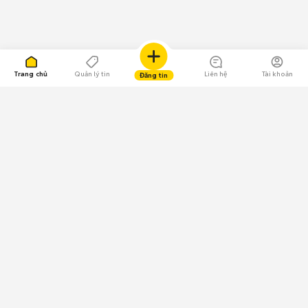
Trang chủ
Quản lý tin
Liên hệ
Tài khoản
Đăng tin
109.000 Bình chọn
Tải ứng dụng Chợ Tốt
Về Chợ Tốt
Quy chế sàn
Chính sách bảo mật
Giải quyết tranh chấp
CÔNG TY TNHH CHỢ TỐT - Người đại diện theo pháp luật:
Nguyễn Trọng Tấn; GPDKKD: 0312120782 do Sở KH & ĐT TP.HCM cấp ngày
11/01/2013;
GPMXH: 185/GP-BTTTT do Bộ Thông tin và Truyền thông
cấp ngày 09/07/2024 - Chịu trách nhiệm
nội dung: Trần Hoàng Ly.
Chính sách sử dụng
Địa chỉ: Tầng 18, Toà nhà UOA, Số 6 đường Tân Trào, Phường Tân Mỹ,