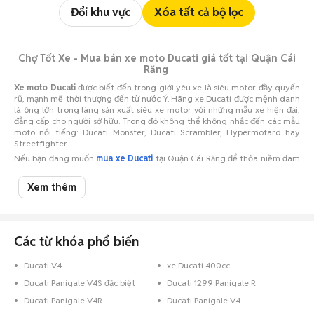
Đổi khu vực
Xóa tất cả bộ lọc
Chợ Tốt Xe - Mua bán xe moto Ducati giá tốt tại Quận Cái
Răng
Xe moto Ducati
được biết đến trong giới yêu xe là siêu motor đầy quyến
rũ, mạnh mẽ thời thượng đến từ nước Ý. Hãng xe Ducati được mệnh danh
là ông lớn trong làng sản xuất siêu xe motor với những mẫu xe hiện đại,
đẳng cấp cho người sở hữu. Trong đó không thể không nhắc đến các mẫu
moto nổi tiếng: Ducati Monster, Ducati Scrambler, Hypermotard hay
Streetfighter.
Nếu bạn đang muốn
mua xe Ducati
tại Quận Cái Răng để thỏa niềm đam
mê và phục vụ nhu cầu đi lại, hãy đến với
Chợ Tốt Xe.
Đây chính là nơi hội
tụ hàng ngàn tin đăng
bán xe Ducati
với các mức
giá xe moto Ducati
Xem thêm
khác nhau, bạn có thể dễ dàng chọn lựa được chiếc xe ưng ý, hợp nhu cầu
và vừa túi tiền nhất.
Nếu bạn đang cần
bán xe Ducati
cho người có nhu cầu tìm
mua xe
máy
với mức giá tốt nhất, hãy đăng tin rao bán trên
Chợ Tốt Xe.
Hãy đưa
chiếc xe tới người thực sự cần nó với mức giá xe moto Ducati thuận mua
Các từ khóa phổ biến
vừa bán. Các thông tin
xe moto Ducati
đăng lên trang cần đảm bảo đầy
đủ, chi tiết, chính xác và hình ảnh thực tế thuyết phục người mua.
Ducati V4
xe Ducati 400cc
Chúc bạn có những trải nghiệm
mua bán xe Ducati
tuyệt vời trên
Chợ Tốt
Ducati Panigale V4S đặc biệt
Ducati 1299 Panigale R
Xe
!
Ducati Panigale V4R
Ducati Panigale V4