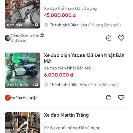
Xe đạp thể thao
Đã sử dụng
45.000.000 đ
Thành phố Biên Hòa
(P. Long Bình mới)
hôm qua
8
Tống Quang Khải
12
đã bán
Xe đạp điện Yadea 133 Đen Nhật Bản
Mới
Xe đạp điện
Nhật Bản
Mới
6.000.000 đ
Thành phố Biên Hòa
(P. Trấn Biên mới)
2 ngày trước
6
Vo Thu Hang
Xe đạp Martin Trắng
Xe đạp phổ thông
Đã sử dụng