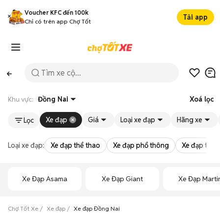
Voucher KFC đến 100k
Tải app
Chỉ có trên app Chợ Tốt
Khu vực:
Đồng Nai
Xoá lọc
Xe đạp
Giá
Loại xe đạp
Hãng xe
Lọc
Loại xe đạp:
Xe đạp thể thao
Xe đạp phổ thông
Xe đạp trẻ 
Xe Đạp Asama
Xe Đạp Giant
Xe Đạp Marti
Chợ Tốt Xe
Xe đạp
Xe đạp Đồng Nai