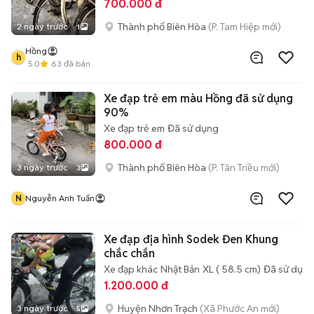
700.000 đ
Thành phố Biên Hòa
(P. Tam Hiệp mới)
2 ngày trước
1
Hồng
h
5.0
63
đã bán
Xe đạp trẻ em màu Hồng đã sử dụng
90%
Xe đạp trẻ em
Đã sử dụng
800.000 đ
Thành phố Biên Hòa
(P. Tân Triều mới)
3 ngày trước
3
N
Nguyễn Anh Tuấn
Xe đạp địa hình Sodek Đen Khung
chắc chắn
Xe đạp khác
Nhật Bản
XL ( 58.5 cm)
Đã sử dụn
1.200.000 đ
Huyện Nhơn Trạch
(Xã Phước An mới)
3 ngày trước
5