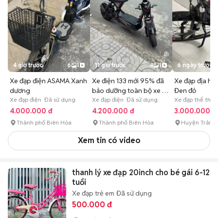
4 giờ trước
6
1
11 giờ trước
4
1
6 ngày trước
Xe đạp điện ASAMA Xanh
Xe điện 133 mới 95% đã
Xe đạp địa hìn
dương
bảo dưỡng toàn bộ xe bh
Đen đỏ
Xe đạp điện Đã sử dụng
dài
Xe đạp điện Đã sử dụng
Xe đạp thể tha
Quốc Mới
4.000.000 đ
4.200.000 đ
3.000.000 đ
Thành phố Biên Hòa
Thành phố Biên Hòa
Huyện Trảng
Xem tin có video
thanh lý xe đạp 20inch cho bé gái 6-12
tuổi
Xe đạp trẻ em
Đã sử dụng
500.000 đ