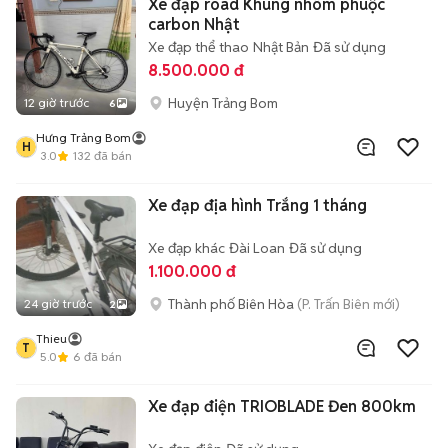
Xe đạp road Khung nhôm phuộc
carbon Nhật
Xe đạp thể thao
Nhật Bản
Đã sử dụng
8.500.000 đ
Huyện Trảng Bom
12 giờ trước
6
Hưng Trảng Bom
H
3.0
132
đã bán
Xe đạp địa hình Trắng 1 tháng
Xe đạp khác
Đài Loan
Đã sử dụng
1.100.000 đ
Thành phố Biên Hòa
(P. Trấn Biên mới)
24 giờ trước
2
Thieu
T
5.0
6
đã bán
Xe đạp điện TRIOBLADE Đen 800km