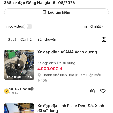
368 xe đạp Đồng Nai giá tốt 08/2026
Lưu tìm kiếm
Tin có video
Tin mới nhất
Tất cả
Cá nhân
Bán chuyên
Xe đạp điện ASAMA Xanh dương
Xe đạp điện
Đã sử dụng
4.000.000 đ
Thành phố Biên Hòa
(P. Tam Hiệp mới)
4 giờ trước
6
105
Vũ Huy Hoàng
V
1
đã bán
Xe đạp địa hình Pulse Đen, Đỏ, Xanh
đã sử dụng