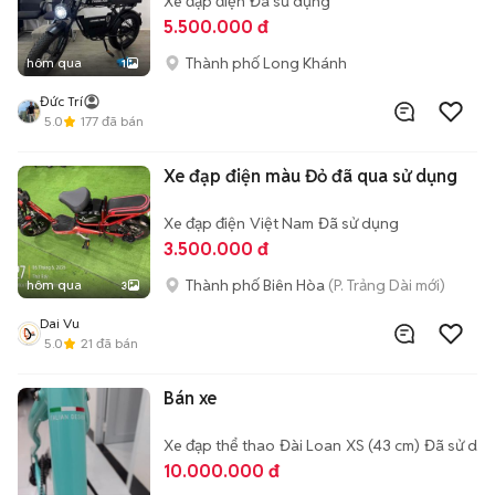
Xe đạp điện
Đã sử dụng
5.500.000 đ
Thành phố Long Khánh
hôm qua
1
Đức Trí
5.0
177
đã bán
Xe đạp điện màu Đỏ đã qua sử dụng
Xe đạp điện
Việt Nam
Đã sử dụng
3.500.000 đ
Thành phố Biên Hòa
(P. Trảng Dài mới)
hôm qua
3
Dai Vu
5.0
21
đã bán
Bán xe
Xe đạp thể thao
Đài Loan
XS (43 cm)
Đã sử dụ
10.000.000 đ