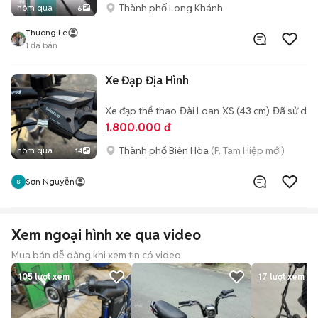
Thành phố Long Khánh
hôm qua
6
Thuong Le
1
đã bán
Xe Đạp Địa Hình
Xe đạp thể thao
Đài Loan
XS (43 cm)
Đã sử dụ
1.800.000 đ
Thành phố Biên Hòa
(P. Tam Hiệp mới)
hôm qua
14
Sơn Nguyễn
Xem ngoại hình xe qua video
Mua bán dễ dàng khi xem tin có video
105
lượt xem
17
lượt xem