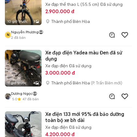
Xe đạp thể thao
L (55.5 cm)
Đã sử dụng
2.900.000 đ
Thành phố Biên Hòa
10 giờ trước
7
Nguyễn Phương
N
2
đã bán
Xe đạp điện Yadea màu Đen đã sử
dụng
Xe đạp điện
Đã sử dụng
3.000.000 đ
Thành phố Biên Hòa
(P. Trấn Biên mới)
11 giờ trước
4
Dương Ngọc
5.0
47
đã bán
Xe điện 133 mới 95% đã bảo dưỡng
toàn bộ xe bh dài
Xe đạp điện
Đã sử dụng
4.200.000 đ