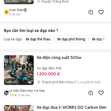
Huyện Trảng Bom
hôm qua
1
Xuân Điệp
X
8
đã bán
Bạn cần tìm
loại xe đạp
nào ?
Loại xe đạp:
Xe đạp thể thao
Xe đạp phổ thông
Xe đạp trẻ 
Xe điện công suất 500w
Xe đạp điện
Mới
1.200.000 đ
Thành phố Biên Hòa
(P. Long Bình mới)
hôm qua
3
Lê Hiếu Điện Máy Trả Góp
5.0
8
đã bán
Xe đạp đua S-WORKS Di2 Carbon Đen