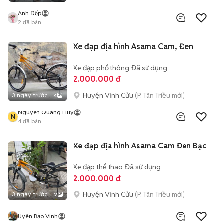
Anh Đốp
2
đã bán
Xe đạp địa hình Asama Cam, Đen
Xe đạp phổ thông
Đã sử dụng
2.000.000 đ
Huyện Vĩnh Cửu
(P. Tân Triều mới)
3 ngày trước
4
Nguyen Quang Huy
N
4
đã bán
Xe đạp địa hình Asama Cam Đen Bạc
Xe đạp thể thao
Đã sử dụng
2.000.000 đ
Huyện Vĩnh Cửu
(P. Tân Triều mới)
3 ngày trước
2
Uyên Bảo Vinh