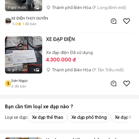
Thành phố Biên Hòa
(P. Long Bình mới)
11 giờ trước
4
XE ĐIỆN THÚY DUYÊN
5.0
1
đã bán
XE ĐẠP ĐIỆN
Xe đạp điện
Đã sử dụng
4.300.000 đ
Thành phố Biên Hòa
(P. Tân Triều mới)
12 giờ trước
5
Sơn Ngọc
S
6
đã bán
Bạn cần tìm
loại xe đạp
nào ?
Loại xe đạp:
Xe đạp thể thao
Xe đạp phổ thông
Xe đạp trẻ 