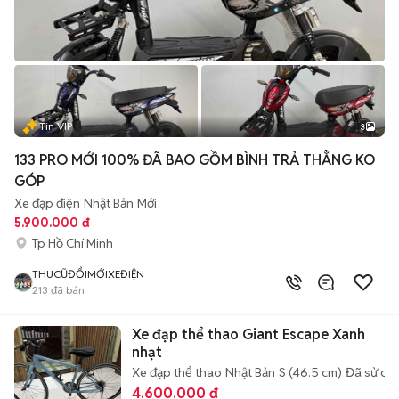
Tin VIP
3
133 PRO MỚI 100% ĐÃ BAO GỒM BÌNH TRẢ THẲNG KO
GÓP
Xe đạp điện
Nhật Bản
Mới
5.900.000 đ
Tp Hồ Chí Minh
THUCŨĐỔIMỚIXEĐIỆN
213
đã bán
Xe đạp thể thao Giant Escape Xanh
nhạt
Xe đạp thể thao
Nhật Bản
S (46.5 cm)
Đã sử dụ
4.600.000 đ