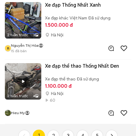
Xe đạp Thống Nhất Xanh
Xe đạp khác
Việt Nam
Đã sử dụng
1.500.000 đ
Hà Nội
2 tuần trước
3
Nguyễn Thị Hòa
n
15
đã bán
Xe đạp thể thao Thống Nhất Đen
Xe đạp thể thao
Đã sử dụng
1.100.000 đ
Hà Nội
2 tuần trước
4
60
Hieu My
1
2
3
4
5