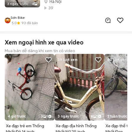
Hà Nội
3 ngày trước
4
39
Sơn Bike
5.0
93
đã bán
Xem ngoại hình xe qua video
Mua bán dễ dàng khi xem tin có video
39
lượt xem
60
lượt xem
4 giờ trước
3
1
3 ngày trước
4
1
2 tuần trước
Xe đạp trẻ em Thống
Xe đạp địa hình Thống
Xe đạp thể th
Nhất Đỏ 16 inch
Nhất Nữ 25 inch
Nhất Đen