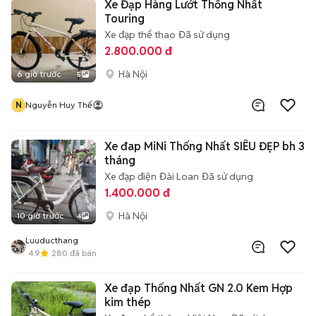
Xe Đạp Hàng Lướt Thống Nhất
Touring
Xe đạp thể thao
Đã sử dụng
2.800.000 đ
Hà Nội
6 giờ trước
5
N
Nguyễn Huy Thế
Xe đap MiNi Thống Nhất SIÊU ĐẸP bh 3
tháng
Xe đạp điện
Đài Loan
Đã sử dụng
1.400.000 đ
Hà Nội
10 giờ trước
4
Luuducthang
4.9
280
đã bán
Xe đạp Thống Nhất GN 2.0 Kem Hợp
kim thép