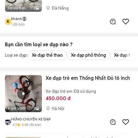
Đà Nẵng
Tin ưu tiên
3
Khánh
K
1
đã bán
Bạn cần tìm
loại xe đạp
nào ?
Loại xe đạp:
Xe đạp thể thao
Xe đạp phổ thông
Xe đạp trẻ 
Xe đạp trẻ em Thống Nhất Đỏ 16 inch
Xe đạp trẻ em
Đã sử dụng
450.000 đ
Hà Nội
4 giờ trước
3
HƯNG CHUYÊN XE ĐẠP
4.7
548
đã bán