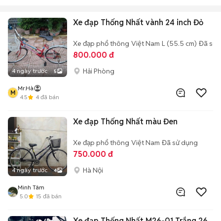
Xe đạp Thống Nhất vành 24 inch Đỏ
Xe đạp phổ thông
Việt Nam
L (55.5 cm)
Đã sử 
800.000 đ
Hải Phòng
4 ngày trước
5
Mr.Hà
M
4.5
4
đã bán
Xe đạp Thống Nhất màu Đen
Xe đạp phổ thông
Việt Nam
Đã sử dụng
750.000 đ
Hà Nội
4 ngày trước
4
Minh Tâm
5.0
15
đã bán
Xe đạp Thống Nhất M26-01 Trắng 26