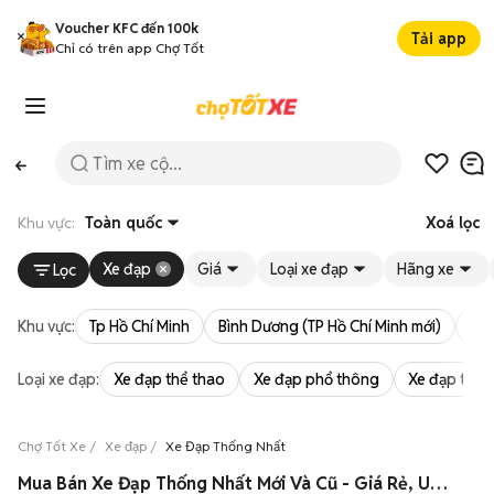
Voucher KFC đến 100k
Tải app
Chỉ có trên app Chợ Tốt
Khu vực:
Toàn quốc
Xoá lọc
Xe đạp
Giá
Loại xe đạp
Hãng xe
Lọc
Khu vực:
Tp Hồ Chí Minh
Bình Dương (TP Hồ Chí Minh mới)
Bà 
Loại xe đạp:
Xe đạp thể thao
Xe đạp phổ thông
Xe đạp trẻ 
Chợ Tốt Xe
Xe đạp
Xe Đạp Thống Nhất
Mua Bán Xe Đạp Thống Nhất Mới Và Cũ - Giá Rẻ, Uy Tín, Chất Lượng