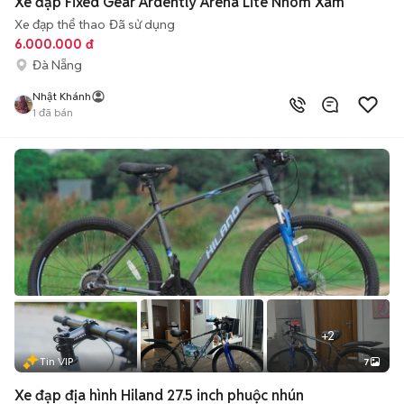
Xe đạp Fixed Gear Ardently Arena Lite Nhôm Xám
Xe đạp thể thao
Đã sử dụng
6.000.000 đ
Đà Nẵng
Nhật Khánh
1
đã bán
+
2
Tin VIP
7
Xe đạp địa hình Hiland 27.5 inch phuộc nhún