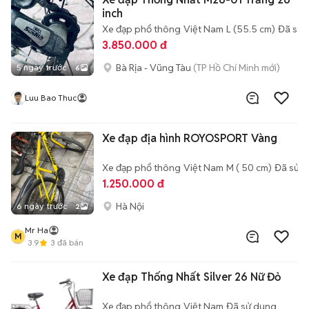
inch
Xe đạp phổ thông
Việt Nam
L (55.5 cm)
Đã sử 
3.850.000 đ
Bà Rịa - Vũng Tàu
(TP Hồ Chí Minh mới)
5 ngày trước
6
Luu Bao Thuc
Xe đạp địa hình ROYOSPORT Vàng
Xe đạp phổ thông
Việt Nam
M ( 50 cm)
Đã sử 
1.250.000 đ
Hà Nội
6 ngày trước
2
Mr Ha
M
3.9
3
đã bán
Xe đạp Thống Nhất Silver 26 Nữ Đỏ
Xe đạp phổ thông
Việt Nam
Đã sử dụng