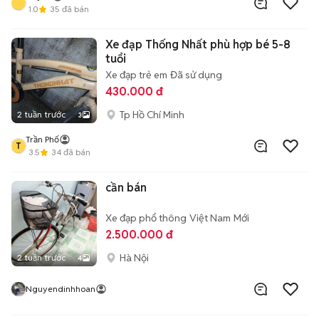
1.0
35
đã bán
Xe đạp Thống Nhất phù hợp bé 5-8
tuổi
Xe đạp trẻ em
Đã sử dụng
430.000 đ
Tp Hồ Chí Minh
2 tuần trước
3
Trần Phố
T
3.5
34
đã bán
cần bán
Xe đạp phổ thông
Việt Nam
Mới
2.500.000 đ
Hà Nội
2 tuần trước
4
Nguyendinhhoan