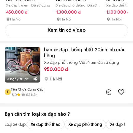
Xe đạp trẻ em Đã sử dụng
Xe đạp phổ thông Đã sử
Xe đạp thể tha
dụng
450.000 đ
1.300.000 đ
1.100.000 đ
Hà Nội
Hà Nội
Hà Nội
Xem tin có video
bạn xe đạp thống nhất 20inh inh màu
hồng
Xe đạp phổ thông
Việt Nam
Đã sử dụng
950.000 đ
Hà Nội
3 ngày trước
3
Tên Chưa Cung Cấp
T
5.0
18
đã bán
Bạn cần tìm
loại xe đạp
nào ?
Loại xe đạp:
Xe đạp thể thao
Xe đạp phổ thông
Xe đạp trẻ 