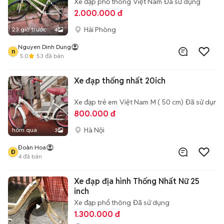
Xe đạp phổ thông
Việt Nam
Đã sử dụng
2.000.000 đ
Hải Phòng
23 giờ trước
4
Nguyen Dinh Dung
n
5.0
53
đã bán
Xe đạp thống nhất 20ich
Xe đạp trẻ em
Việt Nam
M ( 50 cm)
Đã sử dụng
800.000 đ
Hà Nội
hôm qua
3
Đoàn Hoa
Đ
4
đã bán
Xe đạp địa hình Thống Nhất Nữ 25
inch
Xe đạp phổ thông
Đã sử dụng
1.300.000 đ