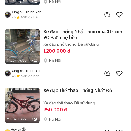
Hà Nội
1 tuần trước
4
Dung 50 Thịnh Yên
4.5
538
đã bán
Xe đạp Thống Nhất Inox mua 3tr còn
90% đi nhẹ bền
Xe đạp phổ thông
Đã sử dụng
1.200.000 đ
Hà Nội
1 tuần trước
4
Dung 50 Thịnh Yên
4.5
538
đã bán
Xe đạp thể thao Thống Nhất Đỏ
Xe đạp thể thao
Đã sử dụng
950.000 đ
Hà Nội
2 tuần trước
1
Huyen