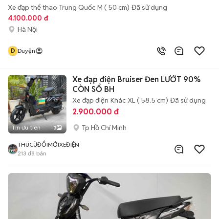
Xe đạp thể thao
Trung Quốc
M ( 50 cm)
Đã sử dụng
4.100.000 đ
Hà Nội
D
Duyện
Xe đạp điện Bruiser Đen LƯỚT 90%
CÒN SỔ BH
Xe đạp điện
Khác
XL ( 58.5 cm)
Đã sử dụng
2.900.000 đ
Tp Hồ Chí Minh
Tin ưu tiên
3
THUCŨĐỔIMỚIXEĐIỆN
213
đã bán