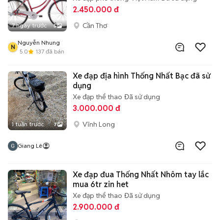
2.450.000 đ
Cần Thơ
7 ngày trước
5
Nguyễn Nhung
N
5.0
137
đã bán
Xe đạp địa hình Thống Nhất Bạc đã sử
dụng
Xe đạp thể thao
Đã sử dụng
3.000.000 đ
Vĩnh Long
1 tuần trước
7
Giang Lê
Xe đạp đua Thống Nhất Nhôm tay lắc
mua 6tr zin het
Xe đạp thể thao
Đã sử dụng
2.900.000 đ