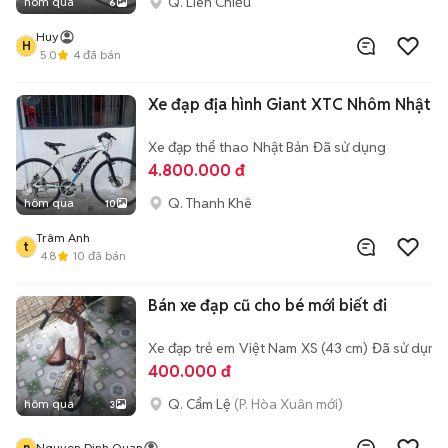
Q. Liên Chiểu
hôm qua
6
Huy
H
5.0
4
đã bán
Xe đạp địa hình Giant XTC Nhôm Nhật
Xe đạp thể thao
Nhật Bản
Đã sử dụng
4.800.000 đ
Q. Thanh Khê
hôm qua
10
Trâm Anh
t
4.8
10
đã bán
Bán xe đạp cũ cho bé mới biết đi
Xe đạp trẻ em
Việt Nam
XS (43 cm)
Đã sử dụng
400.000 đ
Q. Cẩm Lệ
(P. Hòa Xuân mới)
hôm qua
3
n
Nguyen Dinh Quan