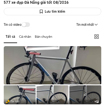
577 xe đạp Đà Nẵng giá tốt 08/2026
Lưu tìm kiếm
Tin có video
Tin mới nhất
Tất cả
Cá nhân
Bán chuyên
+
2
Tin VIP
9