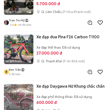
5.700.000 đ
Q. Liên Chiểu
(P. Hòa Khánh mới)
12 giờ trước
5
Tran Thi Mỹ
3.6
44
đã bán
Xe đạp đua Pina F26 Carbon T1100
Xe đạp thể thao
Đã sử dụng
27.000.000 đ
Q. Thanh Khê
(P. An Khê mới)
16 giờ trước
3
Ben Trần
B
2
đã bán
Xe đạp Daygawa Nữ Khung chắc chắn
Xe đạp phổ thông
Khác
Đã sử dụng
600.000 đ