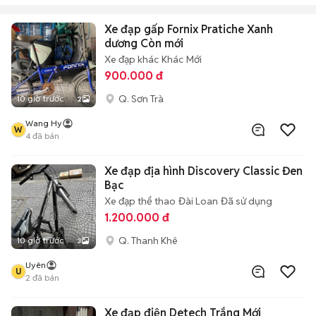
Xe đạp gấp Fornix Pratiche Xanh
dương Còn mới
Xe đạp khác
Khác
Mới
900.000 đ
Q. Sơn Trà
10 giờ trước
2
Wang Hy
W
4
đã bán
Xe đạp địa hình Discovery Classic Đen
Bạc
Xe đạp thể thao
Đài Loan
Đã sử dụng
1.200.000 đ
Q. Thanh Khê
10 giờ trước
3
Uyên
U
2
đã bán
Xe đạp điện Detech Trắng Mới