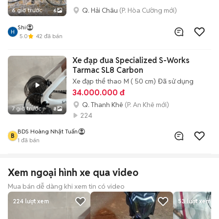
Q. Hải Châu
(P. Hòa Cường mới)
6 giờ trước
6
Shi
5.0
42
đã bán
Xe đạp đua Specialized S-Works
Tarmac SL8 Carbon
Xe đạp thể thao
M ( 50 cm)
Đã sử dụng
34.000.000 đ
Q. Thanh Khê
(P. An Khê mới)
7 giờ trước
8
224
BDS Hoàng Nhật Tuấn
B
1
đã bán
Xem ngoại hình xe qua video
Mua bán dễ dàng khi xem tin có video
224
lượt xem
53
lượt xem