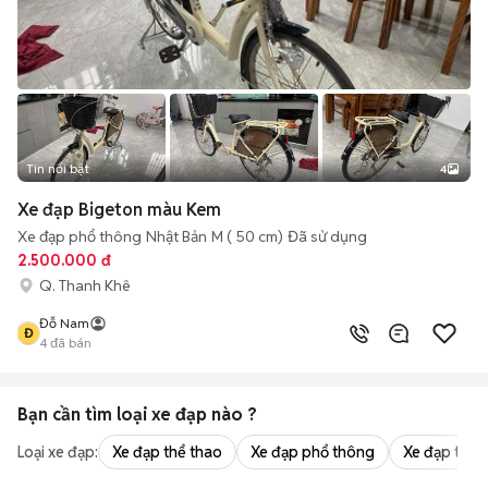
Tin nổi bật
4
Xe đạp Bigeton màu Kem
Xe đạp phổ thông
Nhật Bản
M ( 50 cm)
Đã sử dụng
2.500.000 đ
Q. Thanh Khê
Đỗ Nam
Đ
4
đã bán
Bạn cần tìm
loại xe đạp
nào ?
Loại xe đạp:
Xe đạp thể thao
Xe đạp phổ thông
Xe đạp trẻ 