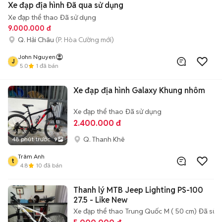
Xe đạp địa hình Đã qua sử dụng
Xe đạp thể thao
Đã sử dụng
9.000.000 đ
Q. Hải Châu
(P. Hòa Cường mới)
John Nguyen
J
5.0
1
đã bán
Xe đạp địa hình Galaxy Khung nhôm
Xe đạp thể thao
Đã sử dụng
2.400.000 đ
Q. Thanh Khê
48 phút trước
9
Trâm Anh
t
4.8
10
đã bán
Thanh lý MTB Jeep Lighting PS-100
27.5 - Like New
Xe đạp thể thao
Trung Quốc
M ( 50 cm)
Đã sử 