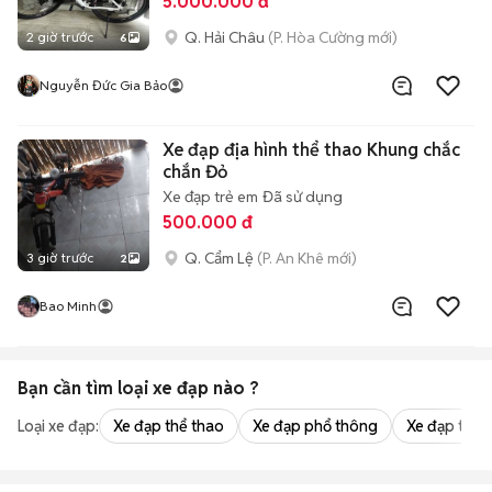
5.000.000 đ
Q. Hải Châu
(P. Hòa Cường mới)
2 giờ trước
6
Nguyễn Đức Gia Bảo
Xe đạp địa hình thể thao Khung chắc
chắn Đỏ
Xe đạp trẻ em
Đã sử dụng
500.000 đ
Q. Cẩm Lệ
(P. An Khê mới)
3 giờ trước
2
Bao Minh
Bạn cần tìm
loại xe đạp
nào ?
Loại xe đạp:
Xe đạp thể thao
Xe đạp phổ thông
Xe đạp trẻ 