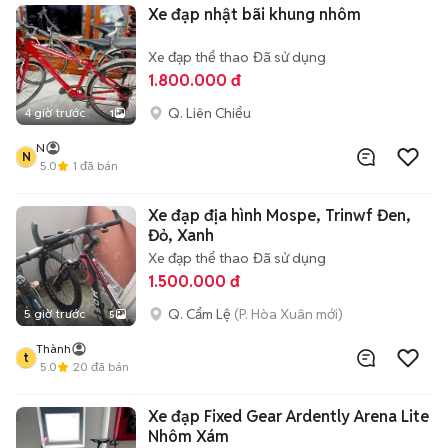
Xe đạp nhật bãi khung nhôm
Xe đạp thể thao
Đã sử dụng
1.800.000 đ
Q. Liên Chiểu
4 giờ trước
1
N
N
5.0
1
đã bán
Xe đạp địa hình Mospe, Trinwf Đen,
Đỏ, Xanh
Xe đạp thể thao
Đã sử dụng
1.500.000 đ
Q. Cẩm Lệ
(P. Hòa Xuân mới)
5 giờ trước
5
Thành
t
5.0
20
đã bán
Xe đạp Fixed Gear Ardently Arena Lite
Nhôm Xám