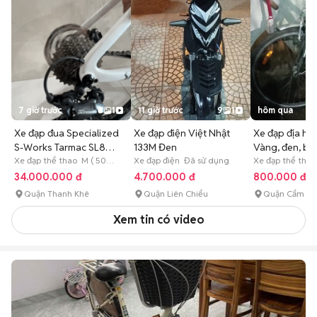
7 giờ trước
8
1
11 giờ trước
9
1
hôm qua
Xe đạp đua Specialized
Xe đạp điện Việt Nhật
Xe đạp địa hì
S-Works Tarmac SL8
133M Đen
Vàng, đen, bạ
Carbon
Xe đạp thể thao M ( 50
Xe đạp điện Đã sử dụng
Xe đạp thể tha
cm) Đã sử dụng
34.000.000 đ
4.700.000 đ
800.000 đ
Quận Thanh Khê
Quận Liên Chiểu
Quận Cẩm Lệ
Xem tin có video