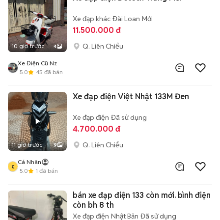
Xe đạp khác
Đài Loan
Mới
11.500.000 đ
Q. Liên Chiểu
10 giờ trước
4
Xe Điện Cũ Nz
5.0
45
đã bán
Xe đạp điện Việt Nhật 133M Đen
Xe đạp điện
Đã sử dụng
4.700.000 đ
Q. Liên Chiểu
11 giờ trước
9
Cá Nhân
c
5.0
1
đã bán
bán xe đạp điện 133 còn mới. bình điện
còn bh 8 th
Xe đạp điện
Nhật Bản
Đã sử dụng