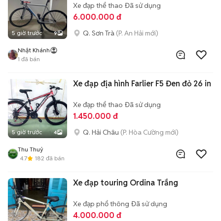
Xe đạp thể thao
Đã sử dụng
6.000.000 đ
Q. Sơn Trà
(P. An Hải mới)
5 giờ trước
9
Nhật Khánh
1
đã bán
Xe đạp địa hình Farlier F5 Đen đỏ 26 in
Xe đạp thể thao
Đã sử dụng
1.450.000 đ
Q. Hải Châu
(P. Hòa Cường mới)
5 giờ trước
4
Thu Thuỷ
4.7
182
đã bán
Xe đạp touring Ordina Trắng
Xe đạp phổ thông
Đã sử dụng
4.000.000 đ