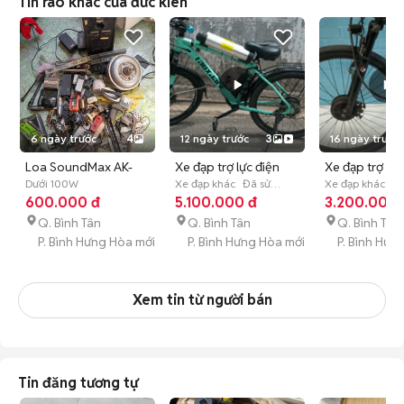
Tin rao khác của đức kien
6 ngày trước
4
12 ngày trước
3
16 ngày trước
Loa SoundMax AK-
Xe đạp trợ lực điện
Xe đạp trợ lực
800 Đen 50W
Dưới 100W
350W Xanh ngọc 26
Xe đạp khác
Đã sử
JEET Quantu
Xe đạp khác
Đã
600.000 đ
dụng
5.100.000 đ
dụng
3.200.000 
inch
Q. Bình Tân
Q. Bình Tân
Q. Bình Tân
P. Bình Hưng Hòa mới
P. Bình Hưng Hòa mới
P. Bình Hưn
Xem tin từ người bán
Tin đăng tương tự