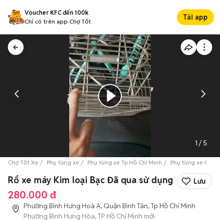
Voucher KFC đến 100k
Tải app
Chỉ có trên app Chợ Tốt
1
/
5
Chợ Tốt Xe
Phụ tùng xe
Phụ tùng xe Tp Hồ Chí Minh
Phụ tùng xe Quận
Rổ xe máy Kim loại Bạc Đã qua sử dụng
Lưu
280.000 đ
Phường Bình Hưng Hoà A, Quận Bình Tân, Tp Hồ Chí Minh
Phường Bình Hưng Hòa, TP Hồ Chí Minh mới