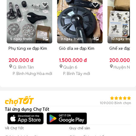
5 ngày trước
3
3 ngày trước
4
10 ngày trước
Phụ tùng xe đạp Kim
Giò dĩa xe đạp Kim
Ghế xe đạp tr
loại Đen, Bạc, Trắng
loại Đen
Đen Nhựa, kim
200.000 đ
1.500.000 đ
200.000 đ
Q. Bình Tân
Quận 6
Huyện Nhà
P. Bình Hưng Hòa mới
P. Bình Tây mới
109.000 Bình chọn
Tải ứng dụng Chợ Tốt
Về Chợ Tốt
Quy chế sàn