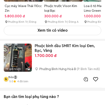
Cục máy Wave Thái 110cc
Phuộc trước Vison Kim
Loa ô tô Mark
Zin
loại Bạc
Limo Green Đ
5.800.000 đ
300.000 đ
1.000.000 đ
Phường Bình Trị Đông
Phường Bình Trị Đông A
Phường Bình
Xem tin có video
Phuộc bình dầu SMRT Kim loại Đen,
Bạc, Vàng
1.700.000 đ
Phường Bình Hưng Hoà B
(P. Bình Tân mới)
19 giờ trước
7
Bửu
b
5.0
4
đã bán
Bạn cần tìm
loại phụ tùng
nào ?