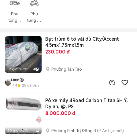
Phụ
Phụ
tùng ô
tùng xe
tô
máy
Bạt trùm ô tô vải dù City/Accent
4.5mx1.75mx1.5m
230.000 đ
Phường Tân Tạo
19 giờ trước
4
Minh
4.4
25
đã bán
Pô xe máy 4Road Carbon Titan SH Ý,
Dylan, @, PS
8.000.000 đ
Phường Bình Trị Đông B
(P. An Lạc mới)
20 giờ trước
11