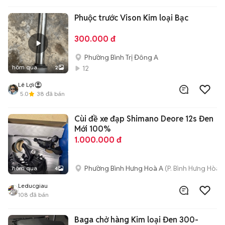
Phuộc trước Vison Kim loại Bạc
300.000 đ
Phường Bình Trị Đông A
hôm qua
12
2
Lê Lợi
5.0
38
đã bán
Cùi đề xe đạp Shimano Deore 12s Đen
Mới 100%
1.000.000 đ
Phường Bình Hưng Hoà A
(P. Bình Hưng Hòa 
hôm qua
4
Leducgiau
108
đã bán
Baga chở hàng Kim loại Đen 300-