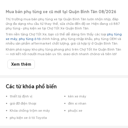
Mua bán phụ tùng xe cũ mới tại Quận Bình Tân 08/2026
Thị trường mua bán phụ tùng xe tại Quận Bình Tân luôn nhộn nhịp, đáp
ứng đa dạng nhu cầu từ thay thế, sửa chữa đến độ xe. Hiện đang có 887
phụ tùng - phụ kiện xe tại Chợ Tốt Xe Quận Bình Tân.
Trên nền tảng Chợ Tốt Xe, bạn có thể dễ dàng tìm thấy các loại
phụ tùng
xe máy
,
phụ tùng ô tô
chính hãng, phụ tùng nhập khẩu, phụ tùng OEM và
nhiều sản phẩm aftermarket chất lượng, giá cả hợp lý ở Quận Bình Tân.
Khám phá ngay kho phụ tùng phong phú trên Chợ Tốt Xe Quận Bình Tân
— nơi kết nối người mua bán uy tín, giao dịch nhanh chóng và tiện lợi!
Xem thêm
Các từ khóa phổ biến
thiết bị định vị
kèn xe máy
giá đỡ điện thoại
đèn xi nhan
Khóa chống trộm xe máy
phuộc xe
phụ kiện xe ô tô Toyota