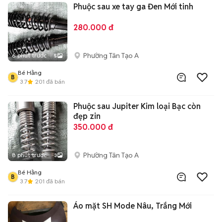
Phuộc sau xe tay ga Đen Mới tinh
280.000 đ
Phường Tân Tạo A
6 phút trước
5
Bé Hằng
B
3.7
201
đã bán
Phuộc sau Jupiter Kim loại Bạc còn
đẹp zin
350.000 đ
Phường Tân Tạo A
8 phút trước
3
Bé Hằng
B
3.7
201
đã bán
Áo mặt SH Mode Nâu, Trắng Mới