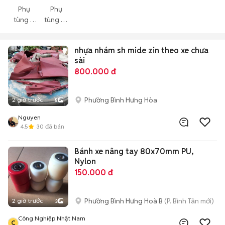
Phụ
Phụ
tùng ô
tùng xe
tô
máy
nhựa nhám sh mide zin theo xe chưa
sài
800.000 đ
Phường Bình Hưng Hòa
2 giờ trước
5
Nguyen
4.5
30
đã bán
Bánh xe nâng tay 80x70mm PU,
Nylon
150.000 đ
Phường Bình Hưng Hoà B
(P. Bình Tân mới)
2 giờ trước
3
Công Nghiệp Nhật Nam
C