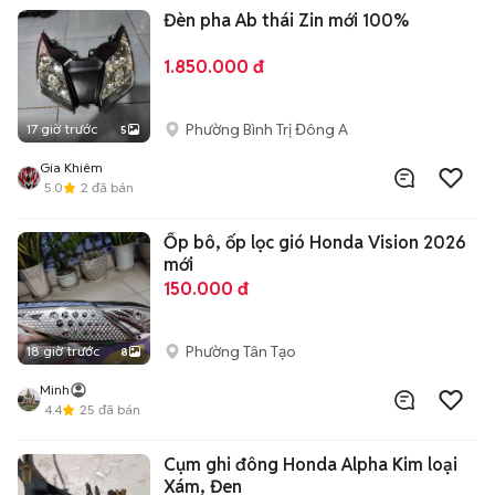
Đèn pha Ab thái Zin mới 100%
1.850.000 đ
Phường Bình Trị Đông A
17 giờ trước
5
Gia Khiêm
5.0
2
đã bán
Ốp bô, ốp lọc gió Honda Vision 2026
mới
150.000 đ
Phường Tân Tạo
18 giờ trước
8
Minh
4.4
25
đã bán
Cụm ghi đông Honda Alpha Kim loại
Xám, Đen