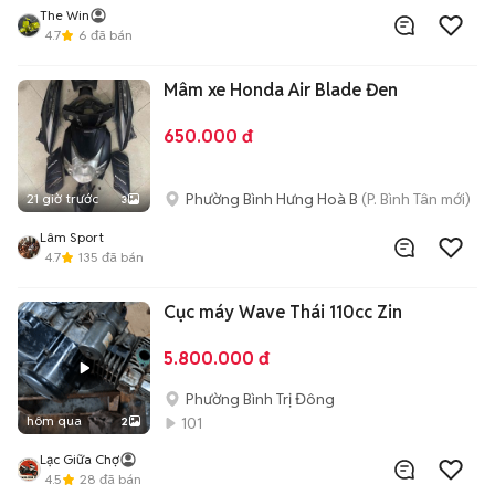
The Win
4.7
6
đã bán
Mâm xe Honda Air Blade Đen
650.000 đ
Phường Bình Hưng Hoà B
(P. Bình Tân mới)
21 giờ trước
3
Lâm Sport
4.7
135
đã bán
Cục máy Wave Thái 110cc Zin
5.800.000 đ
Phường Bình Trị Đông
hôm qua
101
2
Lạc Giữa Chợ
4.5
28
đã bán