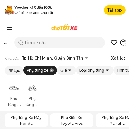
Voucher KFC đến 100k
Tải app
Chỉ có trên app Chợ Tốt
Khu vực:
Tp Hồ Chí Minh, Quận Bình Tân
Xoá lọc
Phụ tùng xe
Giá
Loại phụ tùng
Tình t
Lọc
Phụ
Phụ
tùng ô
tùng xe
tô
máy
Phụ Tùng Xe Máy
Phụ Kiện Xe
Phụ Tùng Xe M
Honda
Toyota Vios
Yamaha