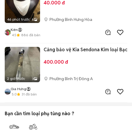
40.000 đ
Phường Bình Hưng Hòa
46 phút trước
5
Kiên
4.5
886
đã bán
Cảng bảo vệ Kia Sendona Kim loại Bạc
400.000 đ
Phường Bình Trị Đông A
2 giờ trước
3
Gia Hưng
5.0
31
đã bán
Bạn cần tìm
loại phụ tùng
nào ?