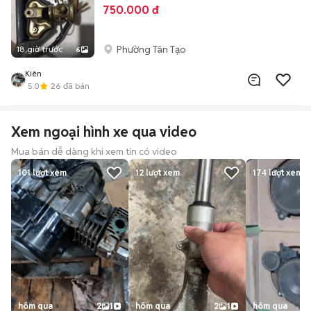
750.000 đ
Phường Tân Tạo
18 giờ trước
6
Kiên
5.0
26
đã bán
Xem ngoại hình xe qua video
Mua bán dễ dàng khi xem tin có video
101
lượt xem
12
lượt xem
174
lượt xem
hôm qua
2
1
hôm qua
2
1
hôm qua