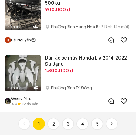
500kg
900.000 đ
Phường Bình Hưng Hoà B
(P. Bình Tân mới)
hôm qua
5
Hải Nguyễn
Dàn áo xe máy Honda Lia 2014-2022
Đa dạng
1.800.000 đ
Phường Bình Trị Đông
hôm qua
4
Quang Nhân
5.0
19
đã bán
1
2
3
4
5