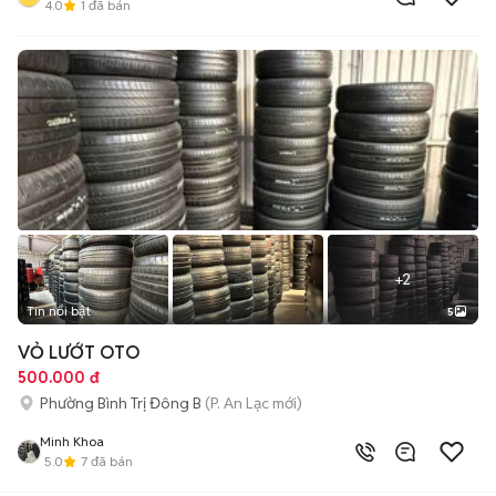
4.0
1
đã bán
+
2
Tin nổi bật
5
VỎ LƯỚT OTO
500.000 đ
Phường Bình Trị Đông B
(P. An Lạc mới)
Minh Khoa
5.0
7
đã bán