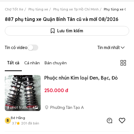
Chợ Tốt Xe
Phụ tùng xe
Phụ tùng xe Tp Hồ Chí Minh
Phụ tùng xe Quận
887 phụ tùng xe Quận Bình Tân cũ và mới 08/2026
Lưu tìm kiếm
Tin có video
Tin mới nhất
Tất cả
Cá nhân
Bán chuyên
Phuộc nhún Kim loại Đen, Bạc, Đỏ
250.000 đ
Phường Tân Tạo A
3 phút trước
6
Bé Hằng
B
3.7
201
đã bán