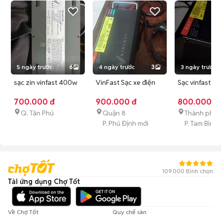
5 ngày trước
6
4 ngày trước
3
3 ngày trước
sạc zin vinfast 400w
VinFast Sạc xe điện
Sạc vinfast 1
với 1000w
1000W Đen
hệ cũ
700.000 đ
900.000 đ
800.000 đ
Q. Tân Phú
Quận 8
Thành phố 
P. Phú Định mới
P. Tam Bình 
109.000 Bình chọn
Tải ứng dụng Chợ Tốt
Về Chợ Tốt
Quy chế sàn