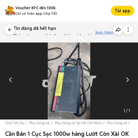
Voucher KFC đến 100k
Tải app
Chỉ có trên app Chợ Tốt
Tin đăng đã hết hạn
Xem thêm
Thông tin mang tính tham khảo và bạn không thể liên hệ với
người bán. Bạn hãy tham khảo thêm các tin đăng tương tự
khác dưới đây nhé!
1
/
1
Chợ Tốt Xe
Phụ tùng xe
Phụ tùng xe Tp Hồ Chí Minh
Phụ tùng xe Quận
Cần Bán 1 Cục Sạc 1000w hàng Lướt Còn Xài OK