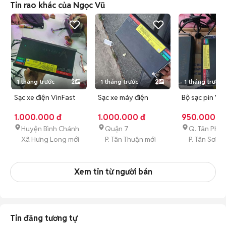
Tin rao khác của Ngọc Vũ
1 tháng trước
2
1 tháng trước
2
1 tháng trước
Sạc xe điện VinFast
Sạc xe máy điện
Bộ sạc pin Vi
1000W Hàng lướt
Vinfast 1000W Lướt
1000W Đen đ
1.000.000 đ
1.000.000 đ
950.000 đ
Xài Còn OK
dụng
Huyện Bình Chánh
Quận 7
Q. Tân Phú
Xã Hưng Long mới
P. Tân Thuận mới
P. Tân Sơn N
Xem tin từ người bán
Tin đăng tương tự