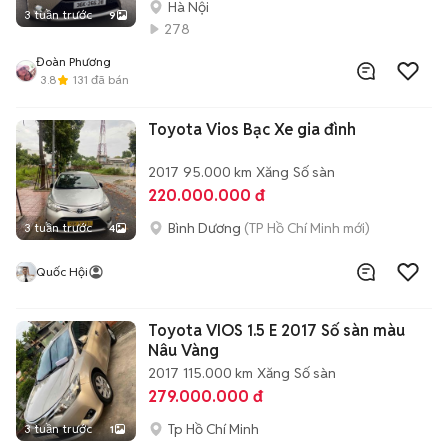
Hà Nội
3 tuần trước
9
278
Đoàn Phương
3.8
131
đã bán
Toyota Vios Bạc Xe gia đình
2017
95.000 km
Xăng
Số sàn
220.000.000 đ
Bình Dương
(TP Hồ Chí Minh mới)
3 tuần trước
4
Quốc Hội
Toyota VIOS 1.5 E 2017 Số sàn màu
Nâu Vàng
2017
115.000 km
Xăng
Số sàn
279.000.000 đ
Tp Hồ Chí Minh
3 tuần trước
1