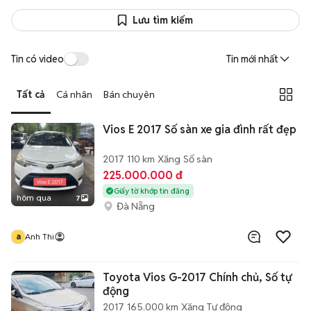
Lưu tìm kiếm
Tin có video
Tin mới nhất
Tất cả
Cá nhân
Bán chuyên
Vios E 2017 Số sàn xe gia đình rất đẹp
2017
110 km
Xăng
Số sàn
225.000.000 đ
Giấy tờ khớp tin đăng
hôm qua
7
Đà Nẵng
a
Anh Thi
Toyota Vios G-2017 Chính chủ, Số tự
động
2017
165.000 km
Xăng
Tự động