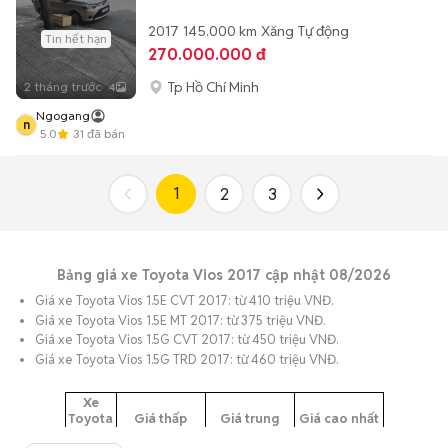
2017
145.000 km
Xăng
Tự động
Tin hết hạn
270.000.000 đ
Tp Hồ Chí Minh
2 tháng trước
4
Ngogang
n
5.0
31
đã bán
1
2
3
Bảng giá xe Toyota Vios 2017 cập nhật 08/2026
Giá xe Toyota Vios 1.5E CVT 2017: từ 410 triệu VNĐ.
Giá xe Toyota Vios 1.5E MT 2017: từ 375 triệu VNĐ.
Giá xe Toyota Vios 1.5G CVT 2017: từ 450 triệu VNĐ.
Giá xe Toyota Vios 1.5G TRD 2017: từ 460 triệu VNĐ.
Xe
Toyota
Giá thấp
Giá trung
Giá cao nhất
Vios
nhất (VNĐ)
bình (VNĐ)
(VNĐ)