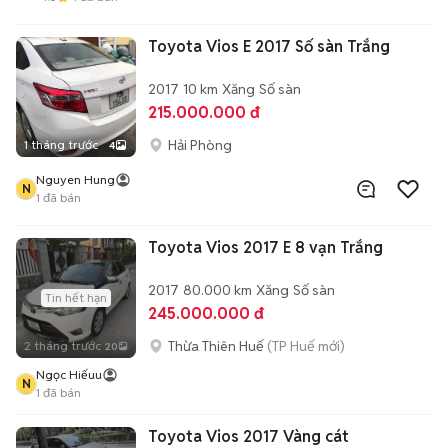
Toyota Vios E 2017 Số sàn Trắng
2017
10 km
Xăng
Số sàn
215.000.000 đ
Hải Phòng
1 tháng trước
4
Nguyen Hung
N
1
đã bán
Toyota Vios 2017 E 8 vạn Trắng
2017
80.000 km
Xăng
Số sàn
Tin hết hạn
245.000.000 đ
Thừa Thiên Huế
(TP Huế mới)
2 tháng trước
20
Ngọc Hiếuu
N
1
đã bán
Toyota Vios 2017 Vàng cát