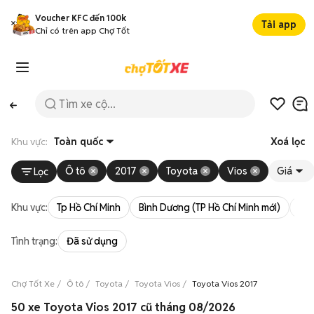
Voucher KFC đến 100k
Tải app
Chỉ có trên app Chợ Tốt
Khu vực:
Toàn quốc
Xoá lọc
Ô tô
2017
Toyota
Vios
Giá
Lọc
Khu vực:
Tp Hồ Chí Minh
Bình Dương (TP Hồ Chí Minh mới)
Bà 
Tình trạng:
Đã sử dụng
Chợ Tốt Xe
Ô tô
Toyota
Toyota Vios
Toyota Vios 2017
50 xe Toyota Vios 2017 cũ tháng 08/2026