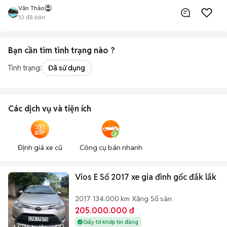
Văn Thảo
10
đã bán
Bạn cần tìm
tình trạng
nào ?
Tình trạng:
Đã sử dụng
Các dịch vụ và tiện ích
Định giá xe cũ
Công cụ bán nhanh
Vios E Số 2017 xe gia đình gốc đắk lắk
2017
134.000 km
Xăng
Số sàn
205.000.000 đ
Giấy tờ khớp tin đăng
3 tuần trước