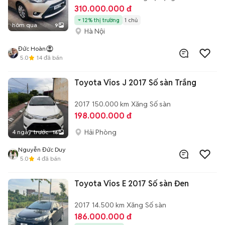
310.000.000 đ
12% thị trường
1 chủ
hôm qua
9
Hà Nội
Đức Hoàn
5.0
14
đã bán
Toyota Vios J 2017 Số sàn Trắng
2017
150.000 km
Xăng
Số sàn
198.000.000 đ
Hải Phòng
4 ngày trước
16
Nguyễn Đức Duy
5.0
4
đã bán
Toyota Vios E 2017 Số sàn Đen
2017
14.500 km
Xăng
Số sàn
186.000.000 đ