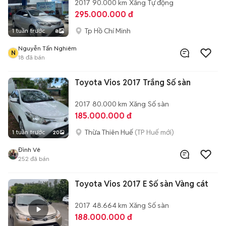
2017
90.000 km
Xăng
Tự động
295.000.000 đ
Tp Hồ Chí Minh
1 tuần trước
8
Nguyễn Tấn Nghiêm
N
18
đã bán
Toyota Vios 2017 Trắng Số sàn
2017
80.000 km
Xăng
Số sàn
185.000.000 đ
Thừa Thiên Huế
(TP Huế mới)
1 tuần trước
20
Đình Vê
252
đã bán
Toyota Vios 2017 E Số sàn Vàng cát
2017
48.664 km
Xăng
Số sàn
188.000.000 đ