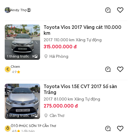
Andy Thọ
Toyota Vios 2017 Vàng cát 110.000
km
2017
110.000 km
Xăng
Tự động
315.000.000 đ
Hải Phòng
1 tháng trước
9
Chien
C
4.9
Toyota Vios 1.5E CVT 2017 Số sàn
Trắng
2017
81.000 km
Xăng
Tự động
275.000.000 đ
Cần Thơ
1 tháng trước
19
ÔTÔ PHÚC SƠN TP CẦn Thơ
Ô
4.8
1
đã bán