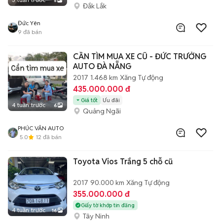
5
Đắk Lắk
Đức Yên
9
đã bán
CẦN TÌM MUA XE CŨ - ĐỨC TRƯỞNG
AUTO ĐÀ NẴNG
2017
1.468 km
Xăng
Tự động
435.000.000 đ
Giá tốt
Ưu đãi
4 tuần trước
6
Quảng Ngãi
PHÚC VÂN AUTO
5.0
12
đã bán
Toyota Vios Trắng 5 chỗ cũ
2017
90.000 km
Xăng
Tự động
355.000.000 đ
Giấy tờ khớp tin đăng
4 tuần trước
16
Tây Ninh