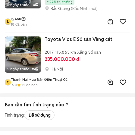
27% thị trường
5 ngày trước
8
Bắc Giang
(Bắc Ninh mới)
LyAnh
L
18
đã bán
Toyota Vios E Số sàn Vàng cát
2017
115.863 km
Xăng
Số sàn
235.000.000 đ
Hà Nội
5 ngày trước
15
Thành Hải Mua Bán Điện Thoại Cũ
t
5.0
12
đã bán
Bạn cần tìm
tình trạng
nào ?
Tình trạng:
Đã sử dụng