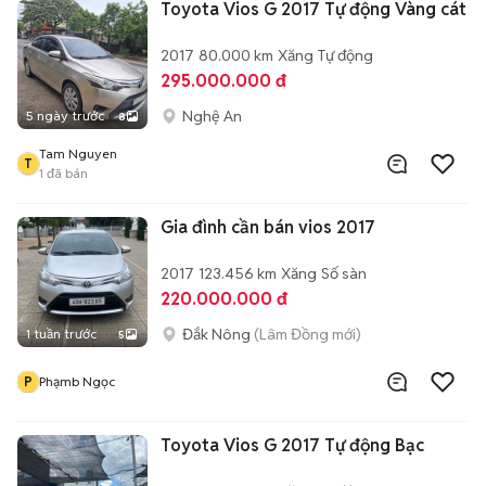
Toyota Vios G 2017 Tự động Vàng cát
2017
80.000 km
Xăng
Tự động
295.000.000 đ
Nghệ An
5 ngày trước
8
Tam Nguyen
T
1
đã bán
Gia đình cần bán vios 2017
2017
123.456 km
Xăng
Số sàn
220.000.000 đ
Đắk Nông
(Lâm Đồng mới)
1 tuần trước
5
P
Phạmb Ngọc
Toyota Vios G 2017 Tự động Bạc