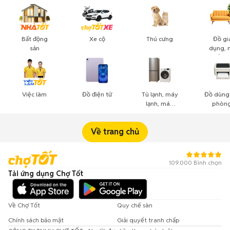
Bất động
Xe cộ
Thú cưng
Đồ gi
sản
dụng, 
thất, c
cảnh
Việc làm
Đồ điện tử
Tủ lạnh, máy
Đồ dùng
lạnh, máy
phòng
giặt
công n
nghiệ
Về trang chủ
109.000 Bình chọn
Tải ứng dụng Chợ Tốt
Về Chợ Tốt
Quy chế sàn
Chính sách bảo mật
Giải quyết tranh chấp