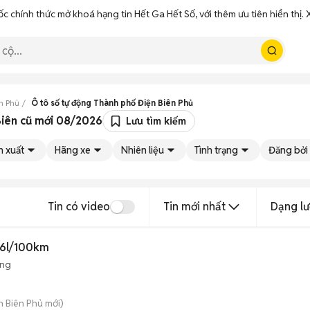
ốc chính thức mở khoá hạng tin Hết Ga Hết Số, với thêm ưu tiên hiển thị
n Phủ
Ô tô số tự động Thành phố Điện Biên Phủ
 Biên cũ mới 08/2026
Lưu tìm kiếm
n xuất
Hãng xe
Nhiên liệu
Tình trạng
Đăng bởi
Tin có video
Tin mới nhất
Dạng lư
 6l/100km
ộng
ện Biên Phủ mới)