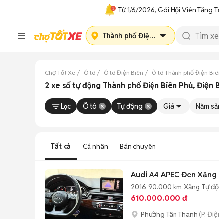
Từ 1/6/2026, Gói Hội Viên Tăng T
Thành phố Điện Biên Phủ
Chợ Tốt Xe
Ô tô
Ô tô Điện Biên
Ô tô Thành phố Điện Biê
2 xe số tự động Thành phố Điện Biên Phủ, Điện
Lọc
Ô tô
Tự động
Giá
Năm sả
Tất cả
Cá nhân
Bán chuyên
Audi A4 APEC Đen Xăng
2016
90.000 km
Xăng
Tự đ
610.000.000 đ
Phường Tân Thanh
(P. Đi