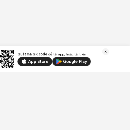
Quét mã QR code
để tải app, hoặc tải trên
App Store
Google Play
Liên kết
Email:
trogiup@chotot.vn
CSKH:
19003003
(1.000đ/phút)
Địa chỉ: Tầng 18, Toà nhà UOA, Số 6 đường Tân
Trào, Phường Tân Mỹ, Thành phố Hồ Chí Minh,
Việt Nam