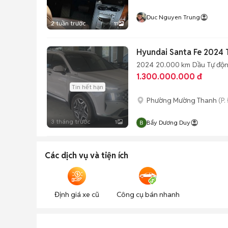
Duc Nguyen Trung
2 tuần trước
11
Hyundai Santa Fe 2024
2024
20.000 km
Dầu
Tự độ
1.300.000.000 đ
Tin hết hạn
Phường Mường Thanh
(P.
3 tháng trước
1
Bẩy Dương Duy
Các dịch vụ và tiện ích
Định giá xe cũ
Công cụ bán nhanh