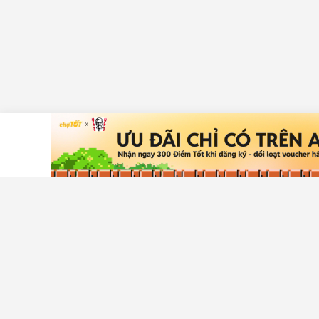
Tải ứng dụng Chợ Tốt
Hỗ trợ khá
Trung tâm t
An toàn mu
Liên hệ hỗ t