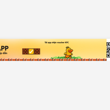
ch hàng
Về Chợ Tốt
rợ giúp
Giới thiệu
a bán
Quy chế hoạt động sàn
rợ
Chính sách bảo mật
Giải quyết tranh chấp
Tuyển dụng
Truyền thông