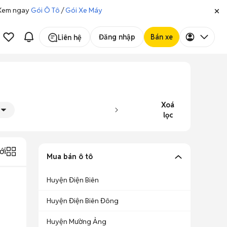
. Xem ngay
Gói Ô Tô
/
Gói Xe Máy
Đăng nhập
Bán xe
Liên hệ
Xoá
lọc
ới
Mua bán ô tô
Huyện Điện Biên
Huyện Điện Biên Đông
Huyện Mường Ảng