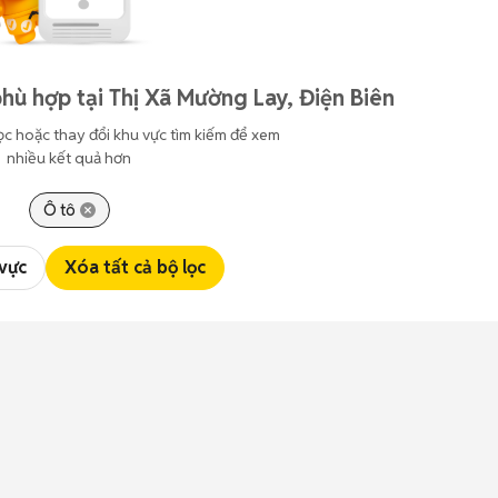
hù hợp tại Thị Xã Mường Lay, Điện Biên
ọc hoặc thay đổi khu vực tìm kiếm để xem
nhiều kết quả hơn
Ô tô
 vực
Xóa tất cả bộ lọc