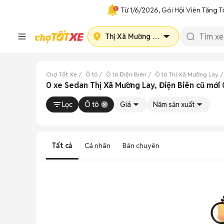
Từ 1/6/2026, Gói Hội Viên Tăng T
Thị Xã Mường Lay
Chợ Tốt Xe
Ô tô
Ô tô Điện Biên
Ô tô Thị Xã Mường Lay
0 xe Sedan Thị Xã Mường Lay, Điện Biên cũ mới
Lọc
Ô tô
Giá
Năm sản xuất
Tất cả
Cá nhân
Bán chuyên