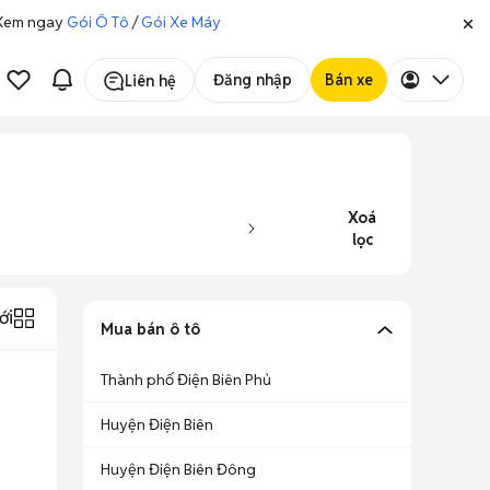
. Xem ngay
Gói Ô Tô
/
Gói Xe Máy
Đăng nhập
Bán xe
Liên hệ
Xoá
lọc
ới
Mua bán ô tô
Thành phố Điện Biên Phủ
Huyện Điện Biên
Huyện Điện Biên Đông