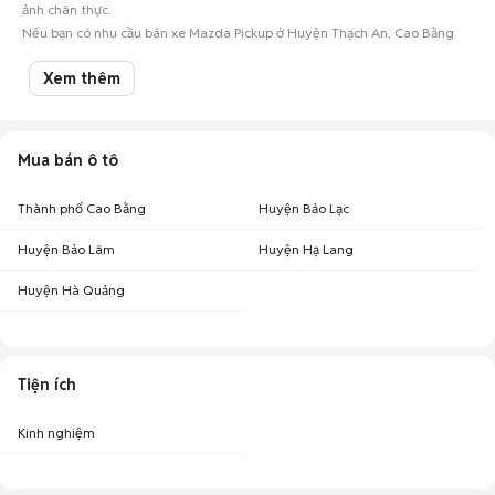
ảnh chân thực.
Nếu bạn có nhu cầu bán xe Mazda Pickup ở Huyện Thạch An, Cao Bằng
hay các mẫu
ô tô cũ
khác, hãy đăng tin ngay để kết nối với hàng ngàn
người mua oto tiềm năng!
Xem thêm
Mua bán ô tô
Thành phố Cao Bằng
Huyện Bảo Lạc
Huyện Bảo Lâm
Huyện Hạ Lang
Huyện Hà Quảng
Tiện ích
Kinh nghiệm