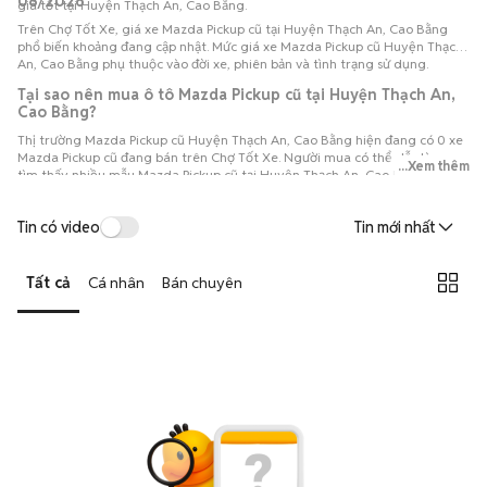
08/2026
giá tốt tại Huyện Thạch An, Cao Bằng.
Trên Chợ Tốt Xe, giá xe Mazda Pickup cũ tại Huyện Thạch An, Cao Bằng
phổ biến khoảng đang cập nhật. Mức giá xe Mazda Pickup cũ Huyện Thạch
An, Cao Bằng phụ thuộc vào đời xe, phiên bản và tình trạng sử dụng.
Tại sao nên mua ô tô Mazda Pickup cũ tại Huyện Thạch An,
Cao Bằng?
Thị trường Mazda Pickup cũ Huyện Thạch An, Cao Bằng hiện đang có 0 xe
Mazda Pickup cũ đang bán trên Chợ Tốt Xe. Người mua có thể dễ dàng
...Xem thêm
tìm thấy nhiều mẫu Mazda Pickup cũ tại Huyện Thạch An, Cao Bằng với đa
dạng phiên bản và đời xe, thuận tiện so sánh để lựa chọn chiếc xe phù hợp
với nhu cầu và ngân sách.
Tin có video
Tin mới nhất
Tất cả
Cá nhân
Bán chuyên