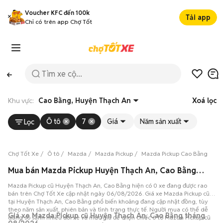
Voucher KFC đến 100k
Tải app
Chỉ có trên app Chợ Tốt
Khu vực:
Cao Bằng, Huyện Thạch An
Xoá lọc
Ô tô
7
Giá
Năm sản xuất
Lọc
Chợ Tốt Xe
Ô tô
Mazda
Mazda Pickup
Mazda Pickup Cao Bằng
Ma
Mua bán Mazda Pickup Huyện Thạch An, Cao Bằng, 0 xe 06/08/2026
Mazda Pickup cũ Huyện Thạch An, Cao Bằng hiện có 0 xe đang được rao
bán trên Chợ Tốt Xe cập nhật ngày 06/08/2026. Giá xe Mazda Pickup cũ
tại Huyện Thạch An, Cao Bằng phổ biến khoảng đang cập nhật đồng, tùy
theo năm sản xuất, phiên bản và tình trạng thực tế. Người mua có thể dễ
Giá xe Mazda Pickup cũ Huyện Thạch An, Cao Bằng tháng
dàng so sánh nhiều đời xe và mức giá để chọn chiếc ô tô Mazda Pickup cũ