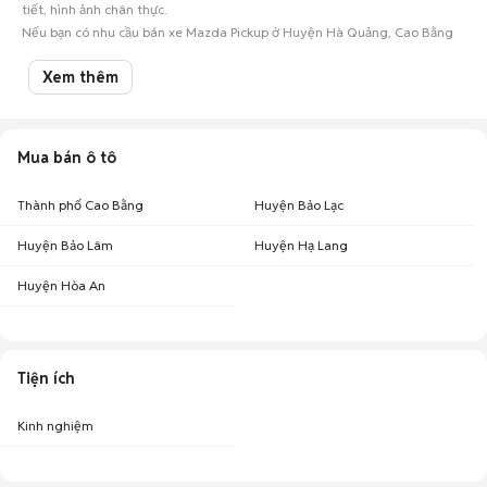
tiết, hình ảnh chân thực.
Nếu bạn có nhu cầu bán xe Mazda Pickup ở Huyện Hà Quảng, Cao Bằng
hay các mẫu
ô tô cũ
khác, hãy đăng tin ngay để kết nối với hàng ngàn
người mua oto tiềm năng!
Xem thêm
Mua bán ô tô
Thành phố Cao Bằng
Huyện Bảo Lạc
Huyện Bảo Lâm
Huyện Hạ Lang
Huyện Hòa An
Tiện ích
Kinh nghiệm