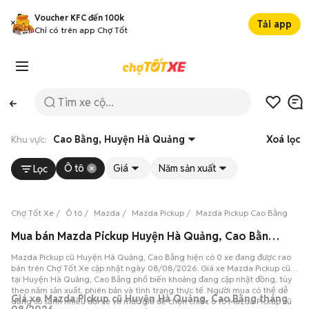
Voucher KFC đến 100k
Tải app
Chỉ có trên app Chợ Tốt
Khu vực:
Cao Bằng, Huyện Hà Quảng
Xoá lọc
Ô tô
Giá
Năm sản xuất
Lọc
Chợ Tốt Xe
Ô tô
Mazda
Mazda Pickup
Mazda Pickup Cao Bằng
Ma
Mua bán Mazda Pickup Huyện Hà Quảng, Cao Bằng, 0 xe 08/08/2026
Mazda Pickup cũ Huyện Hà Quảng, Cao Bằng hiện có 0 xe đang được rao
bán trên Chợ Tốt Xe cập nhật ngày 08/08/2026. Giá xe Mazda Pickup cũ
tại Huyện Hà Quảng, Cao Bằng phổ biến khoảng đang cập nhật đồng, tùy
theo năm sản xuất, phiên bản và tình trạng thực tế. Người mua có thể dễ
Giá xe Mazda Pickup cũ Huyện Hà Quảng, Cao Bằng tháng
dàng so sánh nhiều đời xe và mức giá để chọn chiếc ô tô Mazda Pickup cũ