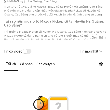
08/2026
giá tốt tại Huyện Hà Quảng, Cao Bằng.
Trên Chợ Tốt Xe, giá xe Mazda Pickup cũ tại Huyện Hà Quảng, Cao Bằng
phổ biến khoảng đang cập nhật. Mức giá xe Mazda Pickup cũ Huyện Hà
Quảng, Cao Bằng phụ thuộc vào đời xe, phiên bản và tình trạng sử dụng.
Tại sao nên mua ô tô Mazda Pickup cũ tại Huyện Hà Quảng,
Cao Bằng?
Thị trường Mazda Pickup cũ Huyện Hà Quảng, Cao Bằng hiện đang có 0 xe
Mazda Pickup cũ đang bán trên Chợ Tốt Xe. Người mua có thể dễ dàng
...Xem thêm
tìm thấy nhiều mẫu Mazda Pickup cũ tại Huyện Hà Quảng, Cao Bằng với đa
dạng phiên bản và đời xe, thuận tiện so sánh để lựa chọn chiếc xe phù hợp
với nhu cầu và ngân sách.
Tin có video
Tin mới nhất
Tất cả
Cá nhân
Bán chuyên