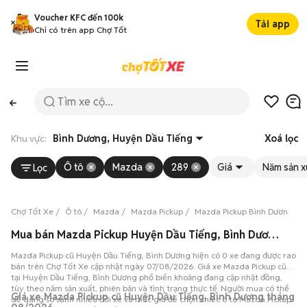
Voucher KFC đến 100k
Tải app
Chỉ có trên app Chợ Tốt
Khu vực:
Bình Dương, Huyện Dầu Tiếng
Xoá lọc
Ô tô
Mazda
289
Giá
Năm sản x
Lọc
Chợ Tốt Xe
Ô tô
Mazda
Mazda Pickup
Mazda Pickup Bình Dương
Mua bán Mazda Pickup Huyện Dầu Tiếng, Bình Dương, 0 xe 07/08/2026
Mazda Pickup cũ Huyện Dầu Tiếng, Bình Dương hiện có 0 xe đang được rao
bán trên Chợ Tốt Xe cập nhật ngày 07/08/2026. Giá xe Mazda Pickup cũ
tại Huyện Dầu Tiếng, Bình Dương phổ biến khoảng đang cập nhật đồng,
tùy theo năm sản xuất, phiên bản và tình trạng thực tế. Người mua có thể
Giá xe Mazda Pickup cũ Huyện Dầu Tiếng, Bình Dương tháng
dễ dàng so sánh nhiều đời xe và mức giá để chọn chiếc ô tô Mazda Pickup