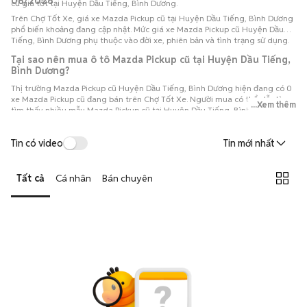
08/2026
cũ giá tốt tại Huyện Dầu Tiếng, Bình Dương.
Trên Chợ Tốt Xe, giá xe Mazda Pickup cũ tại Huyện Dầu Tiếng, Bình Dương
phổ biến khoảng đang cập nhật. Mức giá xe Mazda Pickup cũ Huyện Dầu
Tiếng, Bình Dương phụ thuộc vào đời xe, phiên bản và tình trạng sử dụng.
Tại sao nên mua ô tô Mazda Pickup cũ tại Huyện Dầu Tiếng,
Bình Dương?
Thị trường Mazda Pickup cũ Huyện Dầu Tiếng, Bình Dương hiện đang có 0
xe Mazda Pickup cũ đang bán trên Chợ Tốt Xe. Người mua có thể dễ dàng
...Xem thêm
tìm thấy nhiều mẫu Mazda Pickup cũ tại Huyện Dầu Tiếng, Bình Dương với
đa dạng phiên bản và đời xe, thuận tiện so sánh để lựa chọn chiếc xe phù
hợp với nhu cầu và ngân sách.
Tin có video
Tin mới nhất
Tất cả
Cá nhân
Bán chuyên