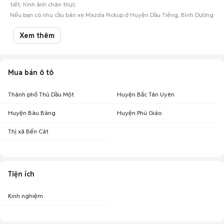
tiết, hình ảnh chân thực.
Nếu bạn có nhu cầu bán xe Mazda Pickup ở Huyện Dầu Tiếng, Bình Dương
hay các mẫu
ô tô cũ
khác, hãy đăng tin ngay để kết nối với hàng ngàn
người mua oto tiềm năng!
Xem thêm
Mua bán ô tô
Thành phố Thủ Dầu Một
Huyện Bắc Tân Uyên
Huyện Bàu Bàng
Huyện Phú Giáo
Thị xã Bến Cát
Tiện ích
Kinh nghiệm