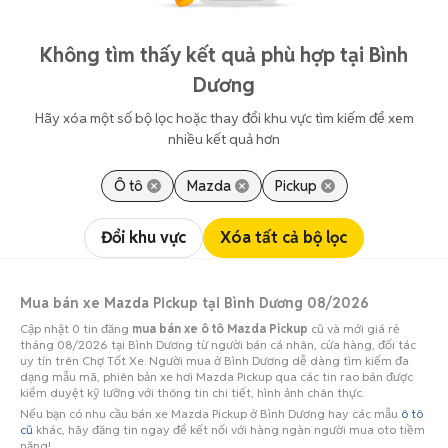
Không tìm thấy kết quả phù hợp tại Bình
Dương
Hãy xóa một số bộ lọc hoặc thay đổi khu vực tìm kiếm để xem
nhiều kết quả hơn
Ô tô
Mazda
Pickup
Đổi khu vực
Xóa tất cả bộ lọc
Mua bán xe Mazda Pickup tại Bình Dương 08/2026
Cập nhật 0 tin đăng
mua bán xe ô tô Mazda Pickup
cũ và mới giá rẻ
tháng 08/2026 tại Bình Dương từ người bán cá nhân, cửa hàng, đối tác
uy tín trên Chợ Tốt Xe. Người mua ở Bình Dương dễ dàng tìm kiếm đa
dạng mẫu mã, phiên bản xe hơi Mazda Pickup qua các tin rao bán được
kiểm duyệt kỹ lưỡng với thông tin chi tiết, hình ảnh chân thực.
Nếu bạn có nhu cầu bán xe Mazda Pickup ở Bình Dương hay các mẫu
ô tô
cũ
khác, hãy đăng tin ngay để kết nối với hàng ngàn người mua oto tiềm
năng!