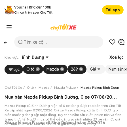
Voucher KFC đến 100k
Tải app
Chỉ có trên app Chợ Tốt
Khu vực:
Bình Dương
Xoá lọc
Ô tô
Mazda
289
Giá
Năm sản x
Lọc
Chợ Tốt Xe
Ô tô
Mazda
Mazda Pickup
Mazda Pickup Bình Dương
Mua bán Mazda Pickup Bình Dương, 0 xe 07/08/2026
Mazda Pickup cũ Bình Dương hiện có 0 xe đang được rao bán trên Chợ Tốt
Xe cập nhật ngày 07/08/2026. Giá xe Mazda Pickup cũ tại Bình Dương phổ
biến khoảng đang cập nhật đồng, tùy theo năm sản xuất, phiên bản và tình
trạng thực tế. Người mua có thể dễ dàng so sánh nhiều đời xe và mức giá
Giá xe Mazda Pickup cũ Bình Dương tháng 08/2026
để chọn chiếc ô tô Mazda Pickup cũ giá tốt tại Bình Dương.