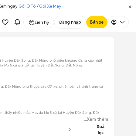
. Xem ngay
Gói Ô Tô
/
Gói Xe Máy
Đăng nhập
Bán xe
Liên hệ
ại Huyện Đắk Song, Đắk Nông phổ biến khoảng đang cập nhật
da Mx 5 cũ giá tốt tại Huyện Đắk Song, Đắk Nông.
, Đắk Nông phụ thuộc vào đời xe, phiên bản và tình trạng sử
ìm thấy nhiều mẫu Mazda Mx 5 cũ tại Huyện Đắk Song, Đắk
...Xem thêm
Xoá
lọc