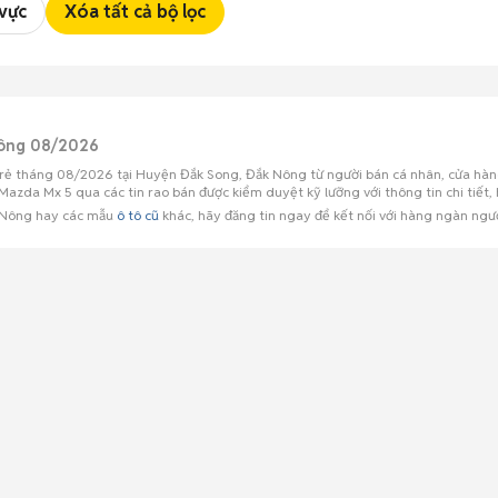
 vực
Xóa tất cả bộ lọc
Nông 08/2026
 rẻ tháng 08/2026 tại Huyện Đắk Song, Đắk Nông từ người bán cá nhân, cửa hàng
zda Mx 5 qua các tin rao bán được kiểm duyệt kỹ lưỡng với thông tin chi tiết, 
k Nông hay các mẫu
ô tô cũ
khác, hãy đăng tin ngay để kết nối với hàng ngàn ngư