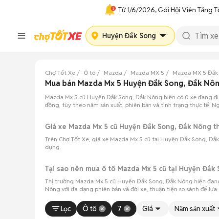
Từ 1/6/2026, Gói Hội Viên Tăng T
Huyện Đắk Song
Chợ Tốt Xe
Ô tô
Mazda
Mazda MX 5
Mazda MX 5 Đắk
Mua bán Mazda Mx 5 Huyện Đắk Song, Đắk Nôn
Mazda Mx 5 cũ Huyện Đắk Song, Đắk Nông hiện có 0 xe đang đư
đồng, tùy theo năm sản xuất, phiên bản và tình trạng thực tế. 
Giá xe Mazda Mx 5 cũ Huyện Đắk Song, Đắk Nông 
Trên Chợ Tốt Xe, giá xe Mazda Mx 5 cũ tại Huyện Đắk Song, Đắk
dụng.
Tại sao nên mua ô tô Mazda Mx 5 cũ tại Huyện Đắk
Thị trường Mazda Mx 5 cũ Huyện Đắk Song, Đắk Nông hiện đang
Nông với đa dạng phiên bản và đời xe, thuận tiện so sánh để lựa
Lọc
Ô tô
7
Giá
Năm sản xuất