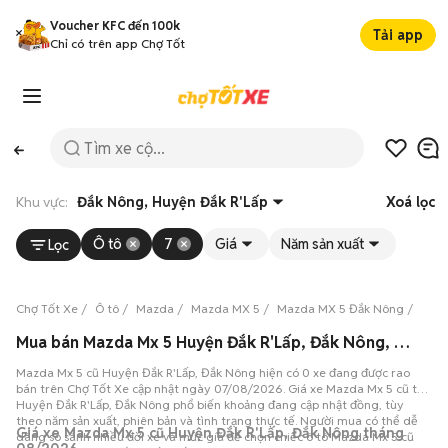
Voucher KFC đến 100k
Tải app
Chỉ có trên app Chợ Tốt
Khu vực:
Đắk Nông, Huyện Đắk R'Lấp
Xoá lọc
Ô tô
7
Giá
Năm sản xuất
Lọc
Chợ Tốt Xe
Ô tô
Mazda
Mazda MX 5
Mazda MX 5 Đắk Nông
Mazd
Mua bán Mazda Mx 5 Huyện Đắk R'Lấp, Đắk Nông, 0 xe 07/08/2026
Mazda Mx 5 cũ Huyện Đắk R'Lấp, Đắk Nông hiện có 0 xe đang được rao
bán trên Chợ Tốt Xe cập nhật ngày 07/08/2026. Giá xe Mazda Mx 5 cũ tại
Huyện Đắk R'Lấp, Đắk Nông phổ biến khoảng đang cập nhật đồng, tùy
theo năm sản xuất, phiên bản và tình trạng thực tế. Người mua có thể dễ
Giá xe Mazda Mx 5 cũ Huyện Đắk R'Lấp, Đắk Nông tháng
dàng so sánh nhiều đời xe và mức giá để chọn chiếc ô tô Mazda Mx 5 cũ