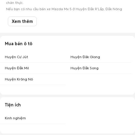
chân thực.
Nếu bạn có nhu cầu bán xe Mazda Mx 5 ở Huyện Đắk R'Lấp, Đắk Nông
hay các mẫu
ô tô cũ
khác, hãy đăng tin ngay để kết nối với hàng ngàn
người mua oto tiềm năng!
Xem thêm
Mua bán ô tô
Huyện Cư Jút
Huyện Đăk Glong
Huyện Đắk Mil
Huyện Đắk Song
Huyện Krông Nô
Tiện ích
Kinh nghiệm