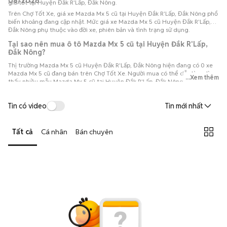
08/2026
giá tốt tại Huyện Đắk R'Lấp, Đắk Nông.
Trên Chợ Tốt Xe, giá xe Mazda Mx 5 cũ tại Huyện Đắk R'Lấp, Đắk Nông phổ
biến khoảng đang cập nhật. Mức giá xe Mazda Mx 5 cũ Huyện Đắk R'Lấp,
Đắk Nông phụ thuộc vào đời xe, phiên bản và tình trạng sử dụng.
Tại sao nên mua ô tô Mazda Mx 5 cũ tại Huyện Đắk R'Lấp,
Đắk Nông?
Thị trường Mazda Mx 5 cũ Huyện Đắk R'Lấp, Đắk Nông hiện đang có 0 xe
Mazda Mx 5 cũ đang bán trên Chợ Tốt Xe. Người mua có thể dễ dàng tìm
...Xem thêm
thấy nhiều mẫu Mazda Mx 5 cũ tại Huyện Đắk R'Lấp, Đắk Nông với đa dạng
phiên bản và đời xe, thuận tiện so sánh để lựa chọn chiếc xe phù hợp với
nhu cầu và ngân sách.
Tin có video
Tin mới nhất
Tất cả
Cá nhân
Bán chuyên