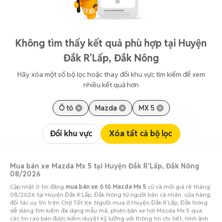
Không tìm thấy kết quả phù hợp tại Huyện
Đắk R'Lấp, Đắk Nông
Hãy xóa một số bộ lọc hoặc thay đổi khu vực tìm kiếm để xem
nhiều kết quả hơn
Ô tô
Mazda
MX 5
Đổi khu vực
Xóa tất cả bộ lọc
Mua bán xe Mazda Mx 5 tại Huyện Đắk R'Lấp, Đắk Nông
08/2026
Cập nhật 0 tin đăng
mua bán xe ô tô Mazda Mx 5
cũ và mới giá rẻ tháng
08/2026 tại Huyện Đắk R'Lấp, Đắk Nông từ người bán cá nhân, cửa hàng,
đối tác uy tín trên Chợ Tốt Xe. Người mua ở Huyện Đắk R'Lấp, Đắk Nông
dễ dàng tìm kiếm đa dạng mẫu mã, phiên bản xe hơi Mazda Mx 5 qua
các tin rao bán được kiểm duyệt kỹ lưỡng với thông tin chi tiết, hình ảnh