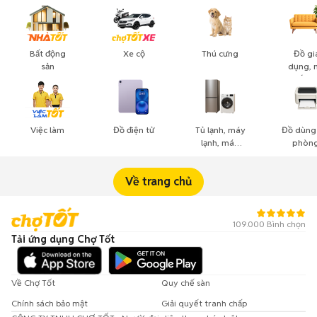
Bất động
Xe cộ
Thú cưng
Đồ gi
sản
dụng, 
thất, c
cảnh
Việc làm
Đồ điện tử
Tủ lạnh, máy
Đồ dùng
lạnh, máy
phòng
giặt
công n
nghiệ
Về trang chủ
109.000 Bình chọn
Tải ứng dụng Chợ Tốt
Về Chợ Tốt
Quy chế sàn
Chính sách bảo mật
Giải quyết tranh chấp