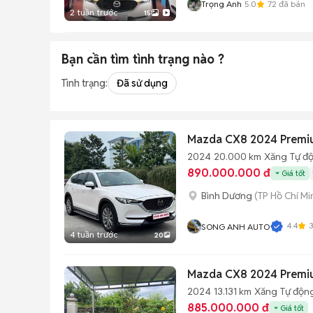
Trọng Anh
5.0
72
đã bán
2 tuần trước
15
Bạn cần tìm
tình trạng
nào ?
Tình trạng:
Đã sử dụng
Mazda CX8 2024 Premi
2024
20.000 km
Xăng
Tự đ
890.000.000 đ
Giá tốt
Bình Dương
(TP Hồ Chí Mi
4.4
SONG ANH AUTO
4 tuần trước
20
Mazda CX8 2024 Premi
2024
13.131 km
Xăng
Tự độn
885.000.000 đ
Giá tốt