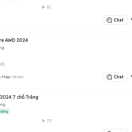
10
Chat
ure AWD 2024
ng
ới)
Chat
g Tháp
3
đã bán
2024 7 chỗ Trắng
ộng
trường
77