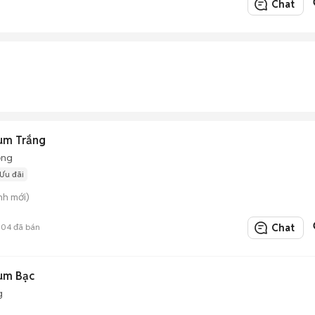
Chat
um Trắng
ộng
Ưu đãi
nh mới)
304
đã bán
Chat
um Bạc
g