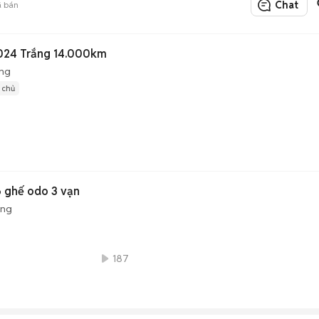
Chat
 bán
024 Trắng 14.000km
ộng
1 chủ
 ghế odo 3 vạn
ộng
187