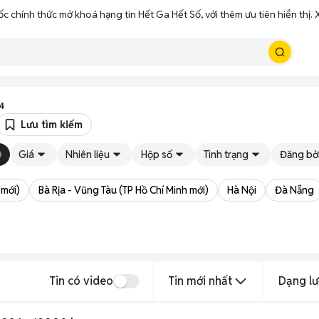
ốc chính thức mở khoá hạng tin Hết Ga Hết Số, với thêm ưu tiên hiển thị
4
Lưu tìm kiếm
Giá
Nhiên liệu
Hộp số
Tình trạng
Đăng bở
 mới)
Bà Rịa - Vũng Tàu (TP Hồ Chí Minh mới)
Hà Nội
Đà Nẵng
Tin có video
Tin mới nhất
Dạng lư