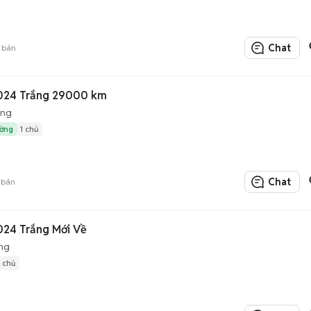
Chat
 bán
024 Trắng 29000 km
ộng
ường
1 chủ
Chat
 bán
24 Trắng Mới Về
ng
1 chủ