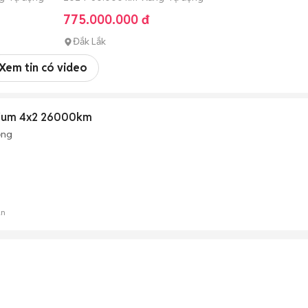
775.000.000 đ
Đắk Lắk
Xem tin có video
ium 4x2 26000km
ộng
án