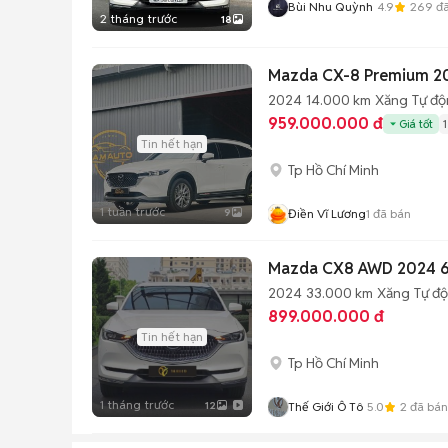
Bùi Nhu Quỳnh
4.9
269
đã
2 tháng trước
18
Mazda CX-8 Premium 2
2024
14.000 km
Xăng
Tự đ
959.000.000 đ
Giá tốt
Tin hết hạn
Tp Hồ Chí Minh
1 tuần trước
9
Điền Vĩ Lương
1
đã bán
Mazda CX8 AWD 2024 6
2024
33.000 km
Xăng
Tự đ
899.000.000 đ
Tin hết hạn
Tp Hồ Chí Minh
1 tháng trước
12
Thế Giới Ô Tô
5.0
2
đã bán