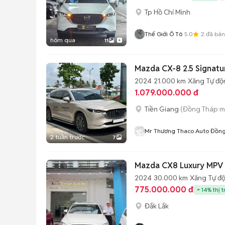
Tp Hồ Chí Minh
Thế Giới Ô Tô
5.0
2
đã bán
hôm qua
11
Mazda CX-8 2.5 Signat
2024
21.000 km
Xăng
Tự độ
1.079.000.000 đ
Tiền Giang
(Đồng Tháp m
Mr Thương Thaco Auto Đồn
2 tuần trước
7
Mazda CX8 Luxury MPV 
2024
30.000 km
Xăng
Tự đ
775.000.000 đ
14% thị 
Đắk Lắk