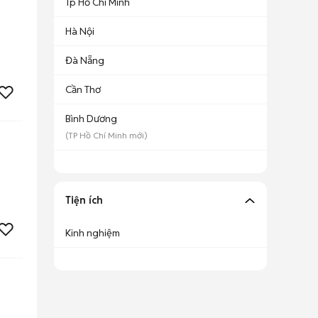
Tp Hồ Chí Minh
Hà Nội
Đà Nẵng
Cần Thơ
Bình Dương
(
TP Hồ Chí Minh
mới)
Tiện ích
Kinh nghiệm