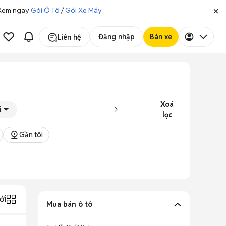
. Xem ngay
Gói Ô Tô
/
Gói Xe Máy
Đăng nhập
Bán xe
Liên hệ
Xoá
i
lọc
Gần tôi
ới
Mua bán ô tô