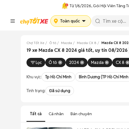
Từ 1/6/2026, Gói Hội Viên Tăng T
Toàn quốc
Chợ Tốt Xe
Ô tô
Mazda
Mazda CX 8
Mazda CX 8 202
19 xe Mazda CX 8 2024 giá tốt, uy tín 08/2026
Lọc
Ô tô
2024
Mazda
CX 8
Khu vực:
Tp Hồ Chí Minh
Bình Dương (TP Hồ Chí Minh
Tình trạng:
Đã sử dụng
Tất cả
Cá nhân
Bán chuyên