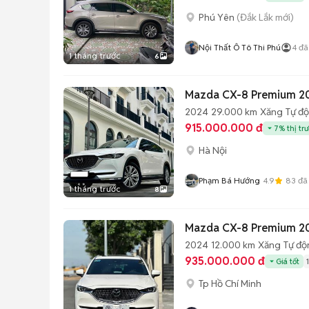
Phú Yên
(Đắk Lắk mới)
Nội Thất Ô Tô Thi Phú
4
đã
1 tháng trước
6
Mazda CX-8 Premium 2
2024
29.000 km
Xăng
Tự đ
915.000.000 đ
7% thị tr
Hà Nội
Phạm Bá Hướng
4.9
83
đã
1 tháng trước
8
Mazda CX-8 Premium 20
2024
12.000 km
Xăng
Tự độ
935.000.000 đ
Giá tốt
Tp Hồ Chí Minh