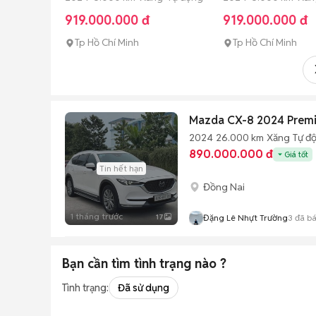
919.000.000 đ
919.000.000 đ
Tp Hồ Chí Minh
Tp Hồ Chí Minh
Mazda CX-8 2024 Prem
2024
26.000 km
Xăng
Tự đ
890.000.000 đ
Giá tốt
Tin hết hạn
Đồng Nai
1 tháng trước
17
Đặng Lê Nhựt Trường
3
đã b
Bạn cần tìm
tình trạng
nào ?
Tình trạng:
Đã sử dụng