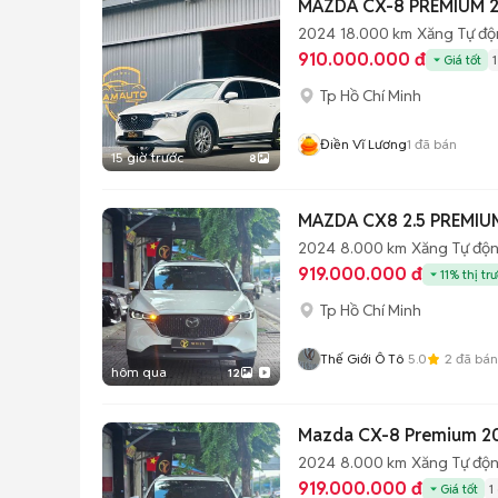
MAZDA CX-8 PREMIUM 2
2024
18.000 km
Xăng
Tự đ
910.000.000 đ
Giá tốt
Tp Hồ Chí Minh
Điền Vĩ Lương
1
đã bán
15 giờ trước
8
MAZDA CX8 2.5 PREMIU
2024
8.000 km
Xăng
Tự độ
919.000.000 đ
11% thị tr
Tp Hồ Chí Minh
Thế Giới Ô Tô
5.0
2
đã bán
hôm qua
12
Mazda CX-8 Premium 2
2024
8.000 km
Xăng
Tự độ
919.000.000 đ
Giá tốt
1