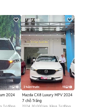
77
lượt xem
11
1
2 tuần trước
15
1
ium 2024
Mazda CX8 Luxury MPV 2024
7 chỗ Trắng
g Tự động
2024 30.000 km Xăng Tự động