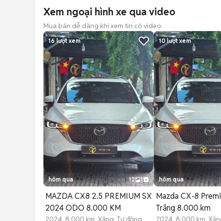
Xem ngoại hình xe qua video
Mua bán dễ dàng khi xem tin có video
16
lượt xem
10
lượt xem
hôm qua
12
1
hôm qua
MAZDA CX8 2.5 PREMIUM SX
Mazda CX-8 Prem
2024 ODO 8.000 KM
Trắng 8.000 km
2024 8.000 km Xăng Tự động
2024 8.000 km Xăn