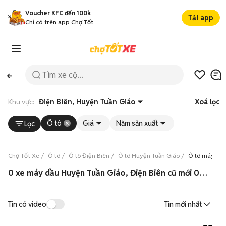
Voucher KFC đến 100k
Tải app
Chỉ có trên app Chợ Tốt
Khu vực:
Điện Biên, Huyện Tuần Giáo
Xoá lọc
Ô tô
Giá
Năm sản xuất
Lọc
Chợ Tốt Xe
Ô tô
Ô tô Điện Biên
Ô tô Huyện Tuần Giáo
Ô tô máy dầu
0 xe máy dầu Huyện Tuần Giáo, Điện Biên cũ mới 08/2026
Tin có video
Tin mới nhất