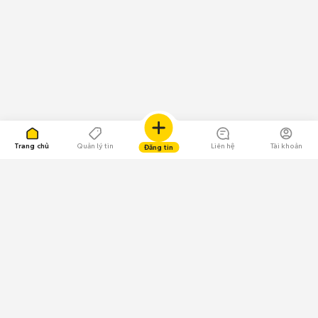
Trang chủ
Quản lý tin
Liên hệ
Tài khoản
Đăng tin
109.000 Bình chọn
Tải ứng dụng Chợ Tốt
Về Chợ Tốt
Quy chế sàn
Chính sách bảo mật
Giải quyết tranh chấp
CÔNG TY TNHH CHỢ TỐT - Người đại diện theo pháp luật: