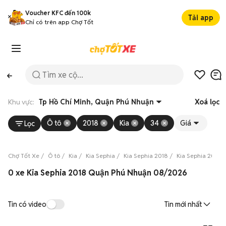
Voucher KFC đến 100k
Tải app
Chỉ có trên app Chợ Tốt
Khu vực:
Tp Hồ Chí Minh, Quận Phú Nhuận
Xoá lọc
Ô tô
2018
Kia
34
Giá
Lọc
Chợ Tốt Xe
Ô tô
Kia
Kia Sephia
Kia Sephia 2018
Kia Sephia 2018 
0 xe Kia Sephia 2018 Quận Phú Nhuận 08/2026
Tin có video
Tin mới nhất