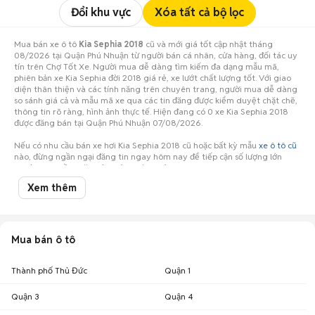
Đổi khu vực
Xóa tất cả bộ lọc
Mua bán xe ô tô
Kia Sephia 2018
cũ và mới giá tốt cập nhật tháng
08/2026 tại Quận Phú Nhuận từ người bán cá nhân, cửa hàng, đối tác uy
tín trên Chợ Tốt Xe. Người mua dễ dàng tìm kiếm đa dạng mẫu mã,
phiên bản xe Kia Sephia đời 2018 giá rẻ, xe lướt chất lượng tốt. Với giao
diện thân thiện và các tính năng trên chuyên trang, người mua dễ dàng
so sánh giá cả và mẫu mã xe qua các tin đăng được kiểm duyệt chặt chẽ,
thông tin rõ ràng, hình ảnh thực tế. Hiện đang có 0 xe Kia Sephia 2018
được đăng bán tại Quận Phú Nhuận 07/08/2026.
Nếu có nhu cầu bán xe hơi Kia Sephia 2018 cũ hoặc bất kỳ mẫu
xe ô tô cũ
nào, đừng ngần ngại đăng tin ngay hôm nay để tiếp cận số lượng lớn
người mua tiềm năng ở Quận Phú Nhuận!
Xem thêm
Mua bán ô tô
Thành phố Thủ Đức
Quận 1
Quận 3
Quận 4