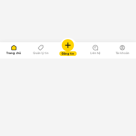
Trang chủ
Quản lý tin
Liên hệ
Tài khoản
Đăng tin
109.000 Bình chọn
Tải ứng dụng Chợ Tốt
Về Chợ Tốt
Quy chế sàn
Chính sách bảo mật
Giải quyết tranh chấp
CÔNG TY TNHH CHỢ TỐT - Người đại diện theo pháp luật:
Nguyễn Trọng Tấn; GPDKKD: 0312120782 do Sở KH & ĐT TP.HCM cấp ngày
11/01/2013;