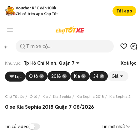
Voucher KFC đến 100k
Tải app
Chỉ có trên app Chợ Tốt
Khu vực:
Tp Hồ Chí Minh, Quận 7
Xoá lọc
Ô tô
2018
Kia
34
Giá
Lọc
Chợ Tốt Xe
Ô tô
Kia
Kia Sephia
Kia Sephia 2018
Kia Sephia 2018 
0 xe Kia Sephia 2018 Quận 7 08/2026
Tin có video
Tin mới nhất