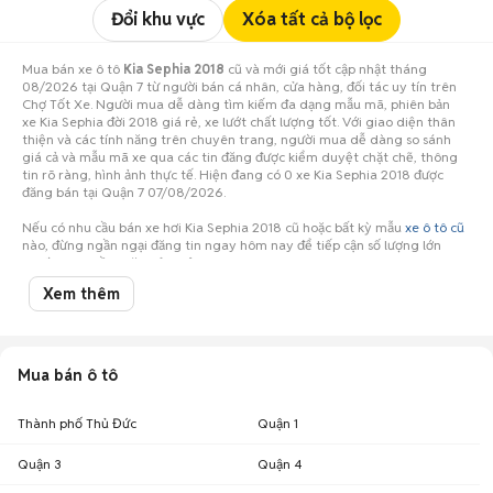
Đổi khu vực
Xóa tất cả bộ lọc
Mua bán xe ô tô
Kia Sephia 2018
cũ và mới giá tốt cập nhật tháng
08/2026 tại Quận 7 từ người bán cá nhân, cửa hàng, đối tác uy tín trên
Chợ Tốt Xe. Người mua dễ dàng tìm kiếm đa dạng mẫu mã, phiên bản
xe Kia Sephia đời 2018 giá rẻ, xe lướt chất lượng tốt. Với giao diện thân
thiện và các tính năng trên chuyên trang, người mua dễ dàng so sánh
giá cả và mẫu mã xe qua các tin đăng được kiểm duyệt chặt chẽ, thông
tin rõ ràng, hình ảnh thực tế. Hiện đang có 0 xe Kia Sephia 2018 được
đăng bán tại Quận 7 07/08/2026.
Nếu có nhu cầu bán xe hơi Kia Sephia 2018 cũ hoặc bất kỳ mẫu
xe ô tô cũ
nào, đừng ngần ngại đăng tin ngay hôm nay để tiếp cận số lượng lớn
người mua tiềm năng ở Quận 7!
Xem thêm
Mua bán ô tô
Thành phố Thủ Đức
Quận 1
Quận 3
Quận 4