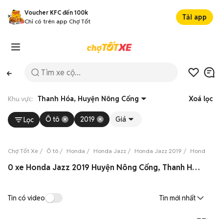
Voucher KFC đến 100k
Tải app
Chỉ có trên app Chợ Tốt
Khu vực:
Thanh Hóa, Huyện Nông Cống
Xoá lọc
Ô tô
2019
Giá
Lọc
Chợ Tốt Xe
Ô tô
Honda
Honda Jazz
Honda Jazz 2019
Honda Jaz
0 xe Honda Jazz 2019 Huyện Nông Cống, Thanh Hóa 08/2026
Tin có video
Tin mới nhất