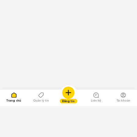
Trang chủ
Quản lý tin
Liên hệ
Tài khoản
Đăng tin
109.000 Bình chọn
Tải ứng dụng Chợ Tốt