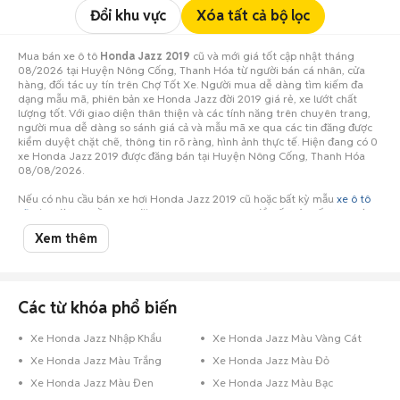
Đổi khu vực
Xóa tất cả bộ lọc
Mua bán xe ô tô
Honda Jazz 2019
cũ và mới giá tốt cập nhật tháng
08/2026 tại Huyện Nông Cống, Thanh Hóa từ người bán cá nhân, cửa
hàng, đối tác uy tín trên Chợ Tốt Xe. Người mua dễ dàng tìm kiếm đa
dạng mẫu mã, phiên bản xe Honda Jazz đời 2019 giá rẻ, xe lướt chất
lượng tốt. Với giao diện thân thiện và các tính năng trên chuyên trang,
người mua dễ dàng so sánh giá cả và mẫu mã xe qua các tin đăng được
kiểm duyệt chặt chẽ, thông tin rõ ràng, hình ảnh thực tế. Hiện đang có 0
xe Honda Jazz 2019 được đăng bán tại Huyện Nông Cống, Thanh Hóa
08/08/2026.
Nếu có nhu cầu bán xe hơi Honda Jazz 2019 cũ hoặc bất kỳ mẫu
xe ô tô
cũ
nào, đừng ngần ngại đăng tin ngay hôm nay để tiếp cận số lượng lớn
người mua tiềm năng ở Huyện Nông Cống, Thanh Hóa!
Xem thêm
Các từ khóa phổ biến
Xe Honda Jazz Nhập Khẩu
Xe Honda Jazz Màu Vàng Cát
Xe Honda Jazz Màu Trắng
Xe Honda Jazz Màu Đỏ
Xe Honda Jazz Màu Đen
Xe Honda Jazz Màu Bạc