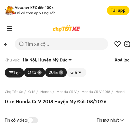
Voucher KFC đến 100k
Tải app
Chỉ có trên app Chợ Tốt
Khu vực:
Hà Nội, Huyện Mỹ Đức
Xoá lọc
Ô tô
2018
Giá
Lọc
Chợ Tốt Xe
Ô tô
Honda
Honda CR V
Honda CR V 2018
Honda CR 
0 xe Honda Cr V 2018 Huyện Mỹ Đức 08/2026
Tin có video
Tin mới nhất