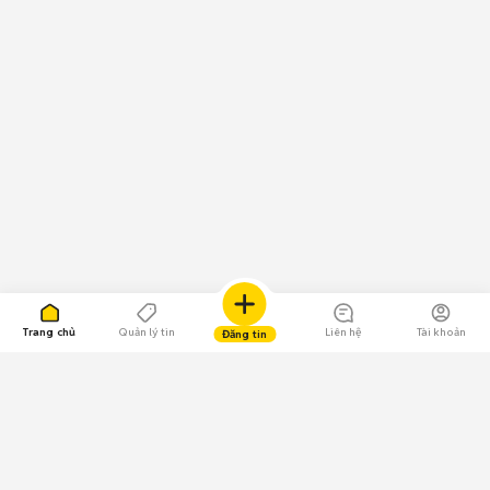
Trang chủ
Quản lý tin
Liên hệ
Tài khoản
Đăng tin
109.000 Bình chọn
Tải ứng dụng Chợ Tốt