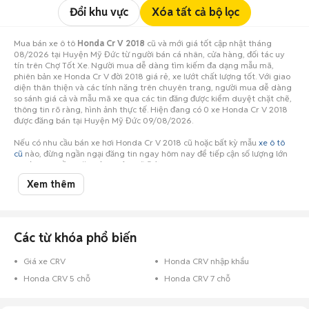
Đổi khu vực
Xóa tất cả bộ lọc
Mua bán xe ô tô
Honda Cr V 2018
cũ và mới giá tốt cập nhật tháng
08/2026 tại Huyện Mỹ Đức từ người bán cá nhân, cửa hàng, đối tác uy
tín trên Chợ Tốt Xe. Người mua dễ dàng tìm kiếm đa dạng mẫu mã,
phiên bản xe Honda Cr V đời 2018 giá rẻ, xe lướt chất lượng tốt. Với giao
diện thân thiện và các tính năng trên chuyên trang, người mua dễ dàng
so sánh giá cả và mẫu mã xe qua các tin đăng được kiểm duyệt chặt chẽ,
thông tin rõ ràng, hình ảnh thực tế. Hiện đang có 0 xe Honda Cr V 2018
được đăng bán tại Huyện Mỹ Đức 09/08/2026.
Nếu có nhu cầu bán xe hơi Honda Cr V 2018 cũ hoặc bất kỳ mẫu
xe ô tô
cũ
nào, đừng ngần ngại đăng tin ngay hôm nay để tiếp cận số lượng lớn
người mua tiềm năng ở Huyện Mỹ Đức!
Xem thêm
Các từ khóa phổ biến
Giá xe CRV
Honda CRV nhập khẩu
Honda CRV 5 chỗ
Honda CRV 7 chỗ