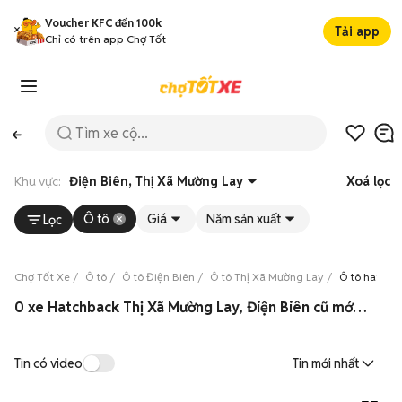
Voucher KFC đến 100k
Tải app
Chỉ có trên app Chợ Tốt
Khu vực:
Điện Biên, Thị Xã Mường Lay
Xoá lọc
Ô tô
Giá
Năm sản xuất
Lọc
Chợ Tốt Xe
Ô tô
Ô tô Điện Biên
Ô tô Thị Xã Mường Lay
Ô tô hatchb
0 xe Hatchback Thị Xã Mường Lay, Điện Biên cũ mới 08/2026
Tin có video
Tin mới nhất