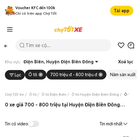
Voucher KFC đến 100k
Tải app
Chỉ có trên app Chợ Tốt
Khu vực:
Điện Biên, Huyện Điện Biên Đông
Xoá lọc
Ô tô
700 triệu đ - 800 triệu đ
Năm sản xuất
Lọc
Chợ Tốt Xe
Ô tô
Ô tô Điện Biên
Ô tô Huyện Điện Biên Đông
Ô tô gi
0 xe giá 700 - 800 triệu tại Huyện Điện Biên Đông, Điện Biên 08/2026
Tin có video
Tin mới nhất