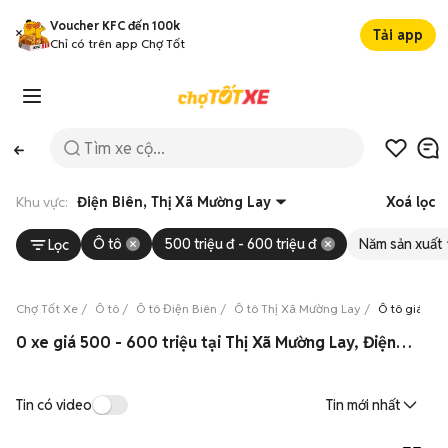
Voucher KFC đến 100k
Tải app
Chỉ có trên app Chợ Tốt
Khu vực:
Điện Biên, Thị Xã Mường Lay
Xoá lọc
Ô tô
500 triệu đ - 600 triệu đ
Năm sản xuất
Lọc
Chợ Tốt Xe
Ô tô
Ô tô Điện Biên
Ô tô Thị Xã Mường Lay
Ô tô giá từ 
0 xe giá 500 - 600 triệu tại Thị Xã Mường Lay, Điện Biên 08/2026
Tin có video
Tin mới nhất