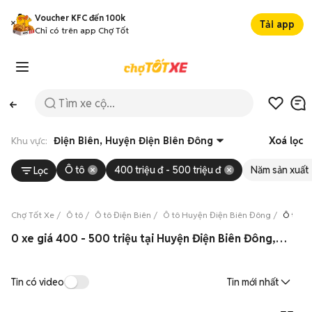
Voucher KFC đến 100k
Tải app
Chỉ có trên app Chợ Tốt
Khu vực:
Điện Biên, Huyện Điện Biên Đông
Xoá lọc
Ô tô
400 triệu đ - 500 triệu đ
Năm sản xuất
Lọc
Chợ Tốt Xe
Ô tô
Ô tô Điện Biên
Ô tô Huyện Điện Biên Đông
Ô tô gi
0 xe giá 400 - 500 triệu tại Huyện Điện Biên Đông, Điện Biên 08/2026
Tin có video
Tin mới nhất