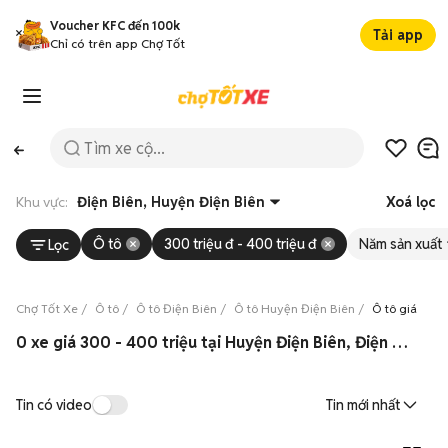
Voucher KFC đến 100k
Tải app
Chỉ có trên app Chợ Tốt
Khu vực:
Điện Biên, Huyện Điện Biên
Xoá lọc
Ô tô
300 triệu đ - 400 triệu đ
Năm sản xuất
Lọc
Chợ Tốt Xe
Ô tô
Ô tô Điện Biên
Ô tô Huyện Điện Biên
Ô tô giá từ 3
0 xe giá 300 - 400 triệu tại Huyện Điện Biên, Điện Biên 08/2026
Tin có video
Tin mới nhất