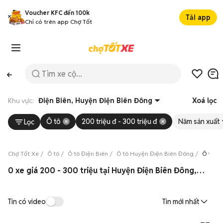
Voucher KFC đến 100k
Tải app
Chỉ có trên app Chợ Tốt
Khu vực:
Điện Biên, Huyện Điện Biên Đông
Xoá lọc
Ô tô
200 triệu đ - 300 triệu đ
Năm sản xuất
Lọc
Chợ Tốt Xe
Ô tô
Ô tô Điện Biên
Ô tô Huyện Điện Biên Đông
Ô tô gi
0 xe giá 200 - 300 triệu tại Huyện Điện Biên Đông, Điện Biên 08/2026
Tin có video
Tin mới nhất