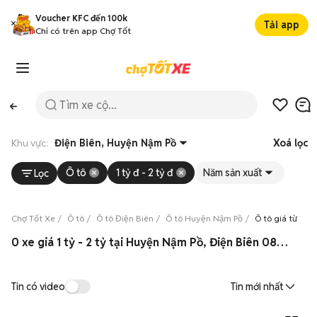
Voucher KFC đến 100k
Tải app
Chỉ có trên app Chợ Tốt
Khu vực:
Điện Biên, Huyện Nậm Pồ
Xoá lọc
Ô tô
1 tỷ đ - 2 tỷ đ
Năm sản xuất
Lọc
Chợ Tốt Xe
Ô tô
Ô tô Điện Biên
Ô tô Huyện Nậm Pồ
Ô tô giá từ 1 t
0 xe giá 1 tỷ - 2 tỷ tại Huyện Nậm Pồ, Điện Biên 08/2026
Tin có video
Tin mới nhất