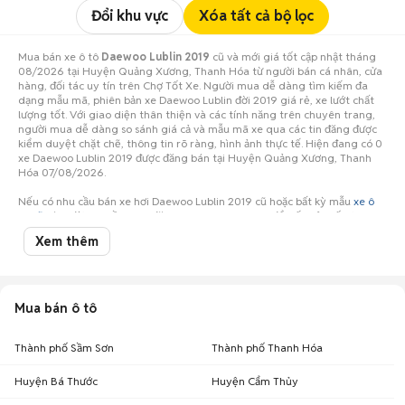
Đổi khu vực
Xóa tất cả bộ lọc
Mua bán xe ô tô
Daewoo Lublin 2019
cũ và mới giá tốt cập nhật tháng
08/2026 tại Huyện Quảng Xương, Thanh Hóa từ người bán cá nhân, cửa
hàng, đối tác uy tín trên Chợ Tốt Xe. Người mua dễ dàng tìm kiếm đa
dạng mẫu mã, phiên bản xe Daewoo Lublin đời 2019 giá rẻ, xe lướt chất
lượng tốt. Với giao diện thân thiện và các tính năng trên chuyên trang,
người mua dễ dàng so sánh giá cả và mẫu mã xe qua các tin đăng được
kiểm duyệt chặt chẽ, thông tin rõ ràng, hình ảnh thực tế. Hiện đang có 0
xe Daewoo Lublin 2019 được đăng bán tại Huyện Quảng Xương, Thanh
Hóa 07/08/2026.
Nếu có nhu cầu bán xe hơi Daewoo Lublin 2019 cũ hoặc bất kỳ mẫu
xe ô
tô cũ
nào, đừng ngần ngại đăng tin ngay hôm nay để tiếp cận số lượng
lớn người mua tiềm năng ở Huyện Quảng Xương, Thanh Hóa!
Xem thêm
Mua bán ô tô
Thành phố Sầm Sơn
Thành phố Thanh Hóa
Huyện Bá Thước
Huyện Cẩm Thủy