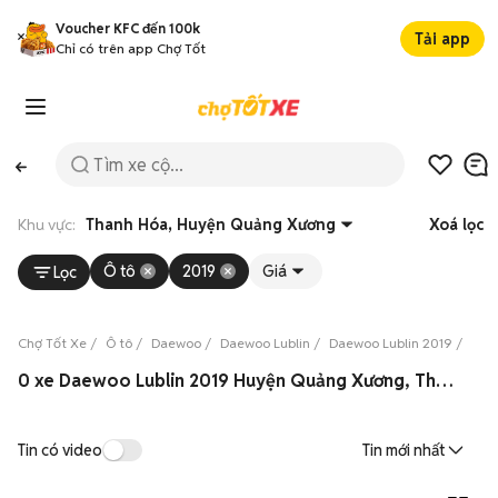
Voucher KFC đến 100k
Tải app
Chỉ có trên app Chợ Tốt
Khu vực:
Thanh Hóa, Huyện Quảng Xương
Xoá lọc
Ô tô
2019
Giá
Lọc
Chợ Tốt Xe
Ô tô
Daewoo
Daewoo Lublin
Daewoo Lublin 2019
Dae
0 xe Daewoo Lublin 2019 Huyện Quảng Xương, Thanh Hóa 08/2026
Tin có video
Tin mới nhất