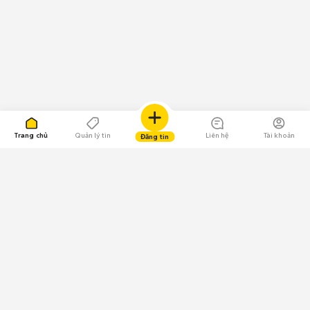
Trang chủ
Quản lý tin
Liên hệ
Tài khoản
Đăng tin
109.000 Bình chọn
Tải ứng dụng Chợ Tốt
Về Chợ Tốt
Quy chế sàn
Chính sách bảo mật
Giải quyết tranh chấp
CÔNG TY TNHH CHỢ TỐT - Người đại diện theo pháp luật:
Nguyễn Trọng Tấn; GPDKKD: 0312120782 do Sở KH & ĐT TP.HCM cấp ngày