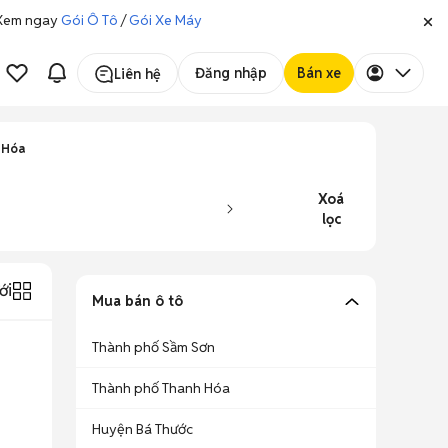
. Xem ngay
Gói Ô Tô
/
Gói Xe Máy
Đăng nhập
Bán xe
Liên hệ
 Hóa
Xoá
lọc
ới
Mua bán ô tô
Thành phố Sầm Sơn
Thành phố Thanh Hóa
Huyện Bá Thước