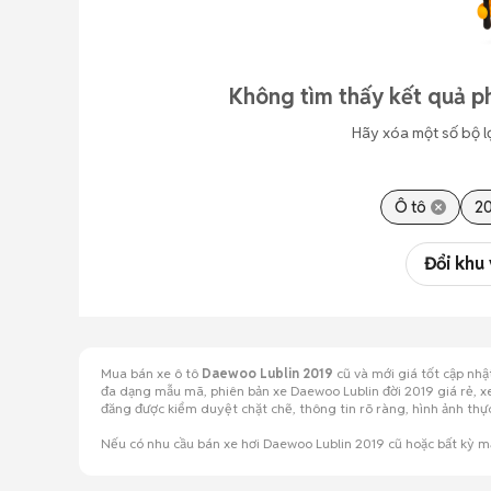
Không tìm thấy kết quả p
Hãy xóa một số bộ l
Ô tô
20
Đổi khu
Mua bán xe ô tô
Daewoo Lublin 2019
cũ và mới giá tốt cập nh
đa dạng mẫu mã, phiên bản xe Daewoo Lublin đời 2019 giá rẻ, xe
đăng được kiểm duyệt chặt chẽ, thông tin rõ ràng, hình ảnh t
Nếu có nhu cầu bán xe hơi Daewoo Lublin 2019 cũ hoặc bất kỳ 