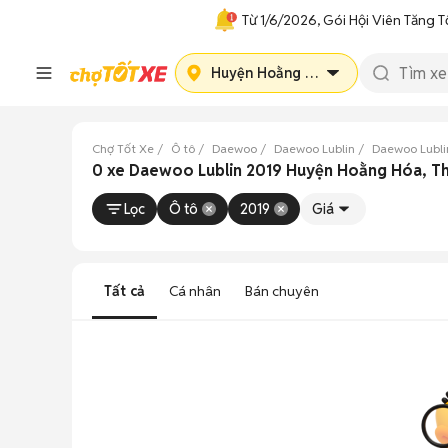
Từ 1/6/2026, Gói Hội Viên Tăng T
Huyện Hoằng Hóa
Chợ Tốt Xe
Ô tô
Daewoo
Daewoo Lublin
Daewoo Lubli
0 xe Daewoo Lublin 2019 Huyện Hoằng Hóa, T
Lọc
Ô tô
2019
Giá
Tất cả
Cá nhân
Bán chuyên