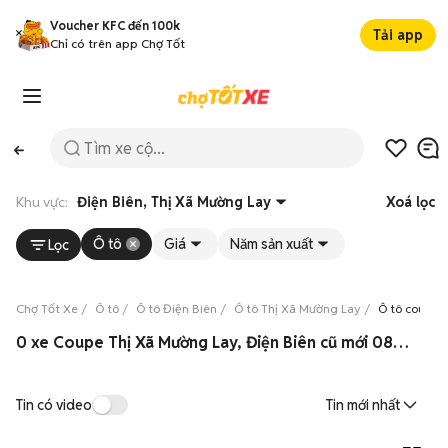
Voucher KFC đến 100k
Tải app
Chỉ có trên app Chợ Tốt
Khu vực:
Điện Biên, Thị Xã Mường Lay
Xoá lọc
Ô tô
Giá
Năm sản xuất
Lọc
Chợ Tốt Xe
Ô tô
Ô tô Điện Biên
Ô tô Thị Xã Mường Lay
Ô tô coupe 
0 xe Coupe Thị Xã Mường Lay, Điện Biên cũ mới 08/2026
Tin có video
Tin mới nhất