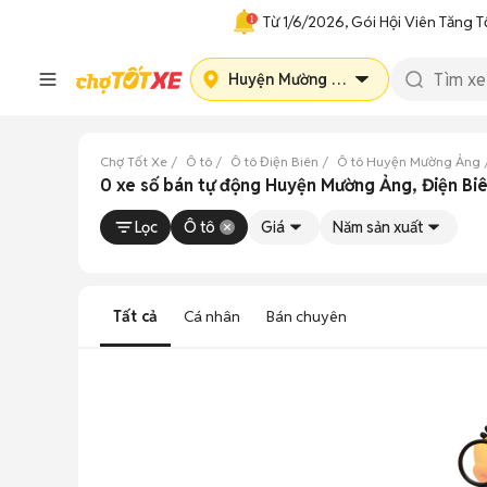
Từ 1/6/2026, Gói Hội Viên Tăng T
Huyện Mường Ảng
Chợ Tốt Xe
Ô tô
Ô tô Điện Biên
Ô tô Huyện Mường Ảng
0 xe số bán tự động Huyện Mường Ảng, Điện Bi
Lọc
Ô tô
Giá
Năm sản xuất
Tất cả
Cá nhân
Bán chuyên