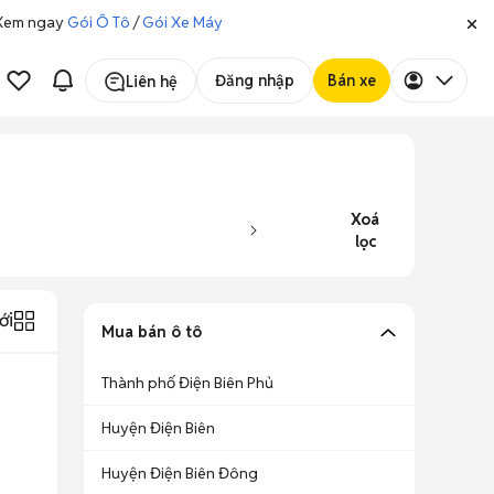
. Xem ngay
Gói Ô Tô
/
Gói Xe Máy
Đăng nhập
Bán xe
Liên hệ
Xoá
lọc
ới
Mua bán ô tô
Thành phố Điện Biên Phủ
Huyện Điện Biên
Huyện Điện Biên Đông