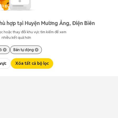
hù hợp tại Huyện Mường Ảng, Điện Biên
ọc hoặc thay đổi khu vực tìm kiếm để xem
nhiều kết quả hơn
ô
Bán tự động
 vực
Xóa tất cả bộ lọc