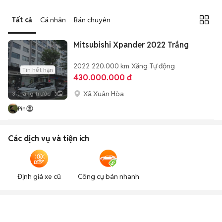
Tất cả
Cá nhân
Bán chuyên
Mitsubishi Xpander 2022 Trắng
2022
220.000 km
Xăng
Tự động
Tin hết hạn
430.000.000 đ
Xã Xuân Hòa
3 tháng trước
3
Pin
Các dịch vụ và tiện ích
Định giá xe cũ
Công cụ bán nhanh