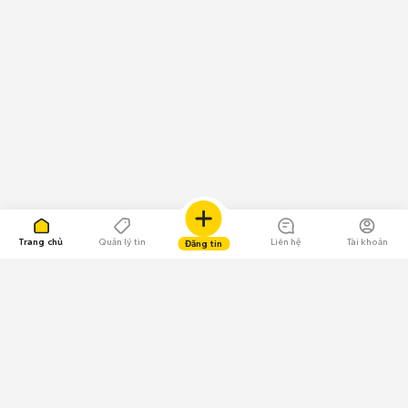
Trang chủ
Quản lý tin
Liên hệ
Tài khoản
Đăng tin
109.000 Bình chọn
Tải ứng dụng Chợ Tốt
Về Chợ Tốt
Quy chế sàn