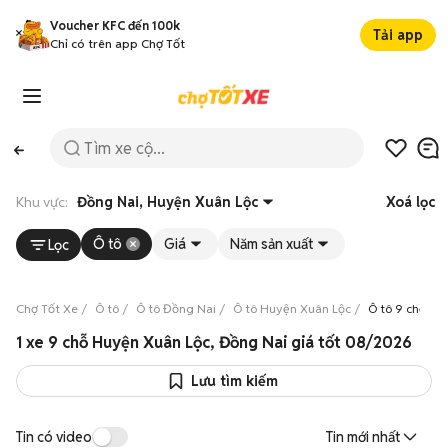
Voucher KFC đến 100k
Tải app
Chỉ có trên app Chợ Tốt
Khu vực:
Đồng Nai, Huyện Xuân Lộc
Xoá lọc
Ô tô
Giá
Năm sản xuất
Lọc
Chợ Tốt Xe
Ô tô
Ô tô Đồng Nai
Ô tô Huyện Xuân Lộc
Ô tô 9 chỗ Hu
1 xe 9 chỗ Huyện Xuân Lộc, Đồng Nai giá tốt 08/2026
Lưu tìm kiếm
Tin có video
Tin mới nhất