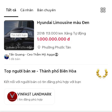
Tất cả
Cá nhân
Bán chuyên
Hyundai Limousine màu Đen
2018
113.000 km
Xăng
Tự động
Tin hết hạn
1.000.000.000 đ
Phường Phước Tân
2 tháng trước
5
Tấn Quang - Ceo Thẫm Mỹ Agga
1
đã bán
Top người bán xe - Thành phố Biên Hòa
Kết nối với người bán có tin đăng phù hợp với bạn
VINFAST LANDMARK
1
tin đăng phù hợp