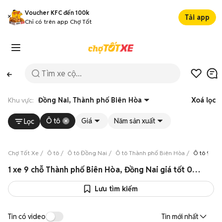
Voucher KFC đến 100k
Tải app
Chỉ có trên app Chợ Tốt
Khu vực:
Đồng Nai, Thành phố Biên Hòa
Xoá lọc
Ô tô
Giá
Năm sản xuất
Lọc
Chợ Tốt Xe
Ô tô
Ô tô Đồng Nai
Ô tô Thành phố Biên Hòa
Ô tô 9 ch
1 xe 9 chỗ Thành phố Biên Hòa, Đồng Nai giá tốt 08/2026
Lưu tìm kiếm
Tin có video
Tin mới nhất