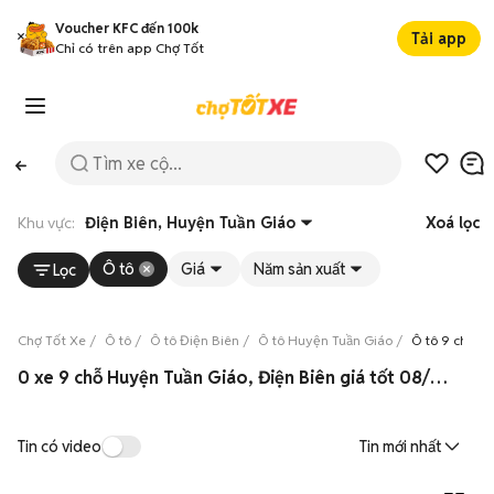
Voucher KFC đến 100k
Tải app
Chỉ có trên app Chợ Tốt
Khu vực:
Điện Biên, Huyện Tuần Giáo
Xoá lọc
Ô tô
Giá
Năm sản xuất
Lọc
Chợ Tốt Xe
Ô tô
Ô tô Điện Biên
Ô tô Huyện Tuần Giáo
Ô tô 9 chỗ H
0 xe 9 chỗ Huyện Tuần Giáo, Điện Biên giá tốt 08/2026
Tin có video
Tin mới nhất