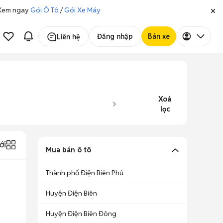
. Xem ngay
Gói Ô Tô
/
Gói Xe Máy
Đăng nhập
Bán xe
Liên hệ
Xoá
lọc
ới
Mua bán ô tô
Thành phố Điện Biên Phủ
Huyện Điện Biên
Huyện Điện Biên Đông