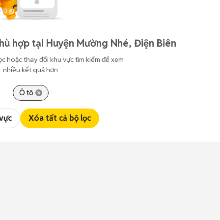
hù hợp tại Huyện Mường Nhé, Điện Biên
ọc hoặc thay đổi khu vực tìm kiếm để xem
nhiều kết quả hơn
Ô tô
 vực
Xóa tất cả bộ lọc