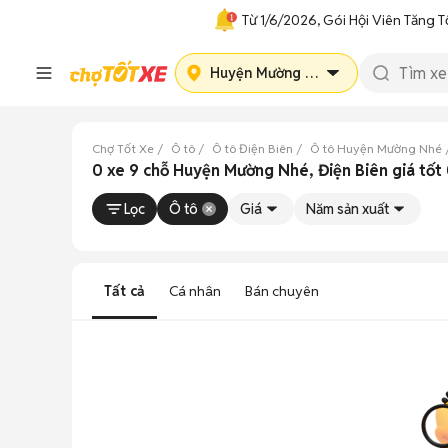
Từ 1/6/2026, Gói Hội Viên Tăng T
Huyện Mường Nhé
Chợ Tốt Xe
Ô tô
Ô tô Điện Biên
Ô tô Huyện Mường Nhé
0 xe 9 chỗ Huyện Mường Nhé, Điện Biên giá tố
Lọc
Ô tô
Giá
Năm sản xuất
Tất cả
Cá nhân
Bán chuyên