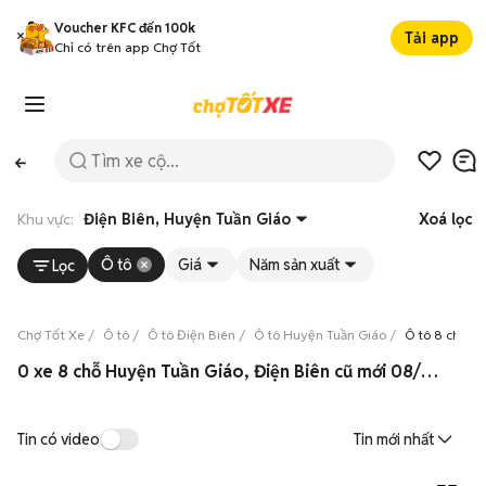
Voucher KFC đến 100k
Tải app
Chỉ có trên app Chợ Tốt
Khu vực:
Điện Biên, Huyện Tuần Giáo
Xoá lọc
Ô tô
Giá
Năm sản xuất
Lọc
Chợ Tốt Xe
Ô tô
Ô tô Điện Biên
Ô tô Huyện Tuần Giáo
Ô tô 8 chỗ H
0 xe 8 chỗ Huyện Tuần Giáo, Điện Biên cũ mới 08/2026
Tin có video
Tin mới nhất