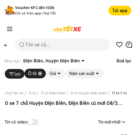
Voucher KFC đến 100k
Tải app
Chỉ có trên app Chợ Tốt
Khu vực:
Điện Biên, Huyện Điện Biên
Xoá lọc
Ô tô
Giá
Năm sản xuất
Lọc
Chợ Tốt Xe
Ô tô
Ô tô Điện Biên
Ô tô Huyện Điện Biên
Ô tô 7 chỗ H
0 xe 7 chỗ Huyện Điện Biên, Điện Biên cũ mới 08/2026
Tin có video
Tin mới nhất