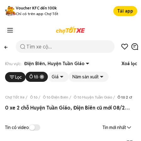
Voucher KFC đến 100k
Tải app
Chỉ có trên app Chợ Tốt
Khu vực:
Điện Biên, Huyện Tuần Giáo
Xoá lọc
Ô tô
Giá
Năm sản xuất
Lọc
Chợ Tốt Xe
Ô tô
Ô tô Điện Biên
Ô tô Huyện Tuần Giáo
Ô tô 2 chỗ H
0 xe 2 chỗ Huyện Tuần Giáo, Điện Biên cũ mới 08/2026
Tin có video
Tin mới nhất