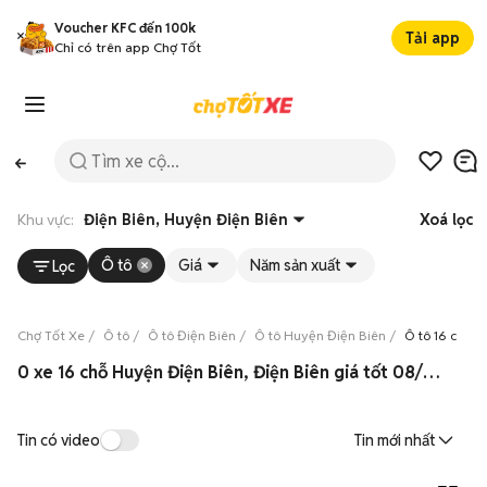
Voucher KFC đến 100k
Tải app
Chỉ có trên app Chợ Tốt
Khu vực:
Điện Biên, Huyện Điện Biên
Xoá lọc
Ô tô
Giá
Năm sản xuất
Lọc
Chợ Tốt Xe
Ô tô
Ô tô Điện Biên
Ô tô Huyện Điện Biên
Ô tô 16 chỗ 
0 xe 16 chỗ Huyện Điện Biên, Điện Biên giá tốt 08/2026
Tin có video
Tin mới nhất