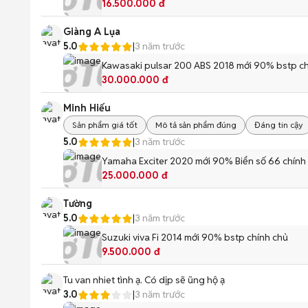
16.500.000 đ
Giàng A Lụa
5.0
|
3 năm trước
Kawasaki pulsar 200 ABS 2018 mới 90% bstp ch
30.000.000 đ
Minh Hiếu
Sản phẩm giá tốt
Mô tả sản phẩm đúng
Đáng tin cậy
5.0
|
3 năm trước
Yamaha Exciter 2020 mới 90% Biển số 66 chính
25.000.000 đ
Tường
5.0
|
3 năm trước
Suzuki viva Fi 2014 mới 90% bstp chính chủ
9.500.000 đ
Tu van nhiet tình ạ. Có dịp sẽ ũng hộ ạ
3.0
|
3 năm trước