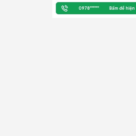
0978******
Bấm để hiện