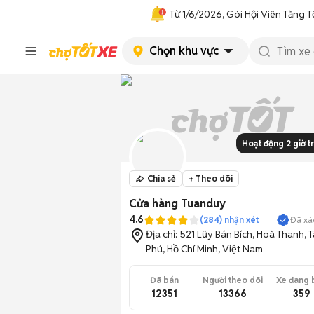
Từ 1/6/2026, Gói Hội Viên Tăng T
Chọn khu vực
Hoạt động 2 giờ t
Chia sẻ
+ Theo dõi
Cửa hàng Tuanduy
4.6
Đã xá
(
284
) nhận xét
Địa chỉ:
521 Lũy Bán Bích, Hoà Thanh, 
Phú, Hồ Chí Minh, Việt Nam
Đã bán
Người theo dõi
Xe đang 
12351
13366
359