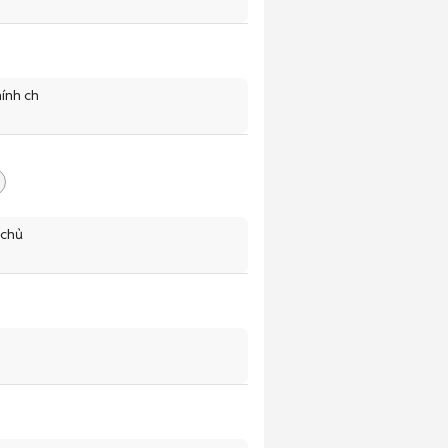
ính ch
 chủ