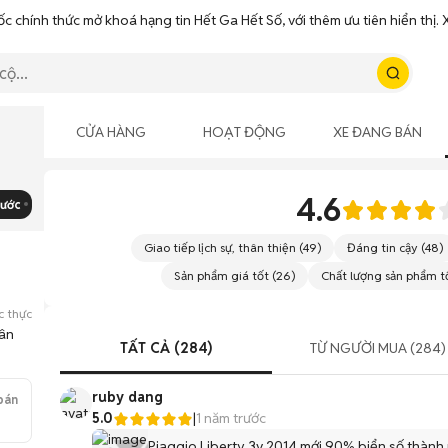
ốc chính thức mở khoá hạng tin Hết Ga Hết Số, với thêm ưu tiên hiển thị
CỬA HÀNG
HOẠT ĐỘNG
XE ĐANG BÁN
4.6
rước
Giao tiếp lịch sự, thân thiện
(
49
)
Đáng tin cậy
(
48
)
Sản phẩm giá tốt
(
26
)
Chất lượng sản phẩm t
c thực
Tân
TẤT CẢ (284)
TỪ NGƯỜI MUA (284)
ruby dang
bán
5.0
|
1 năm trước
Piaggio Liberty 3v 2014 mới 90% biển số thành