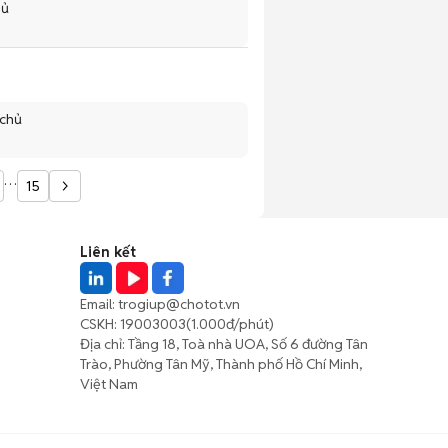
hủ
 chủ
…
15
Liên kết
Email:
trogiup@chotot.vn
CSKH:
19003003
(1.000đ/phút)
Địa chỉ: Tầng 18, Toà nhà UOA, Số 6 đường Tân
Trào, Phường Tân Mỹ, Thành phố Hồ Chí Minh,
Việt Nam