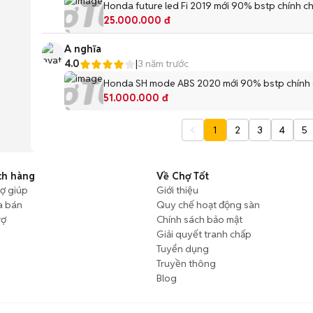
Honda future led Fi 2019 mới 90% bstp chính c
25.000.000 đ
A nghĩa
4.0
|
3 năm trước
Honda SH mode ABS 2020 mới 90% bstp chính
51.000.000 đ
1
2
3
4
5
ch hàng
Về Chợ Tốt
rợ giúp
Giới thiệu
a bán
Quy chế hoạt động sàn
rợ
Chính sách bảo mật
Giải quyết tranh chấp
Tuyển dụng
Truyền thông
Blog