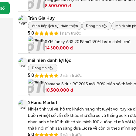
8.500.000 đ
 số
Trần Gia Huy
Giao tiếp lịch sự, thân thiện
Đáng tin cậy
Mô tả sản 
5.0
|
1 năm trước
SYM fancy ABS 2019 mới 90% bstp chính chủ
14.500.000 đ
mái hiên danh lợi lộc
Đáng tin cậy
5.0
|
3 năm trước
Yamaha Sirius RC 2015 mới 90% biển số thành 
10.500.000 đ
2Hand Market
Nhiệt tình vui vẻ, hỗ trợ khách hàng rất tuyệt vời, tuy x
buồn vì một số vấn đề khác như đầu xe và thắng xe kh được 
nhan anh bên kĩ thuật có xin mình 100k uống cf mà nói tậ
thà k nói mình sẵn sàng đưa lúc ra về còn dí theo mình sợ
5.0
|
3 năm trước