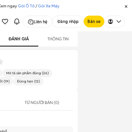
. Xem ngay
Gói Ô Tô
/
Gói Xe Máy
Đăng nhập
Bán xe
Liên hệ
ĐÁNH GIÁ
THÔNG TIN
Mô tả sản phẩm đúng
(
26
)
ốt
(
19
)
Đúng hẹn
(
12
)
TỪ NGƯỜI BÁN (0)
 phố