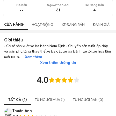
Đã bán
Người theo dõi
Xe đang bán
--
61
4
CỬA HÀNG
HOẠT ĐỘNG
XE ĐANG BÁN
ĐÁNH GIÁ
Giới thiệu
- Cơ sở sản xuất xe ba bánh Nam Định - Chuyển sản xuất lắp dáp 
và bán phụ tùng thay thế xe ba gác,xe ba bánh, xe lôi, xe hoa lâm 
mới 100%
... 
Xem thêm
Xem thêm thông tin
4.0
TẤT CẢ (1)
TỪ NGƯỜI MUA (1)
TỪ NGƯỜI BÁN (0)
Thuấn Anh