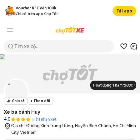
Voucher KFC đến 100k
Tải app
Chỉ có trên app Chợ Tốt
Hoạt động 1 năm trước
Chia sẻ
+ Theo dõi
Xe ba bánh Huy
4.0
(
1
) nhận xét
Địa chỉ:
Đường Kinh Trung Ương, Huyện Bình Chánh, Ho Chi Minh
City Vietnam