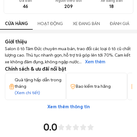
Đã bán
Người theo dõi
Xe đang bán
46
209
18
CỬA HÀNG
HOẠT ĐỘNG
XE ĐANG BÁN
ĐÁNH GIÁ
Giới thiệu
Salon ô tô Tâm Đức chuyên mua bán, trao đổi các loại ô tô cũ chất 
lượng cao. Thủ tục nhanh gọn, hỗ trợ trả góp lên tới 70%. Cam kết 
xe không đâm đụng, không ngập nước
... 
Xem thêm
Chính sách & ưu đãi nổi bật
Quà tặng hấp dẫn trong
tháng
Bao kiểm tra hãng
(Xem chi tiết)
Xem thêm thông tin
0.0