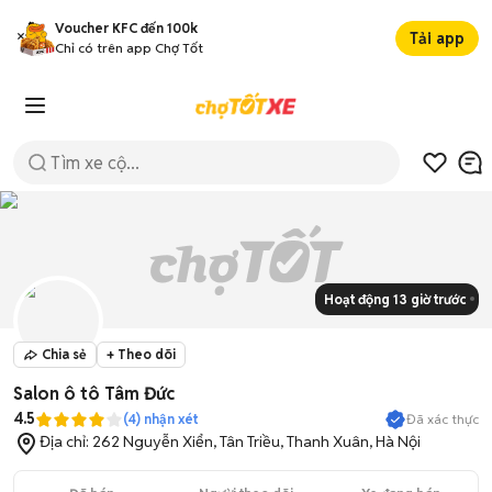
Voucher KFC đến 100k
Tải app
Chỉ có trên app Chợ Tốt
Hoạt động 13 giờ trước
Chia sẻ
+ Theo dõi
Salon ô tô Tâm Đức
4.5
Đã xác thực
(
4
) nhận xét
Địa chỉ:
262 Nguyễn Xiển, Tân Triều, Thanh Xuân, Hà Nội